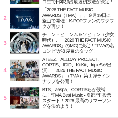
コ生で日本独占最速初放送が決定！
「2026 THE FACT MUSIC
AWARDS（TMA）」、９月19日に
2
釜山で開催！K-POPファンのワクワ
クが再び！
チョン・ヒョンム＆ソヒョン（少女
時代）、「2026 THE FACT MUSIC
3
AWARDS」のMCに決定！“TMAの名
コンビ”が８度目のタッグ！
ATEEZ、ALLDAY PROJECT、
CORTIS、IDID、KiiiKiii、tripleSが出
4
演！「2026 THE FACT MUSIC
AWARDS」（TMA）第１弾ライン
ナップを公開！
BTS、aespa、CORTISらが候補
に！“TMA Best Music - 夏部門” 投票
5
スタート！2026 最高のサマーソン
グを決めよう！