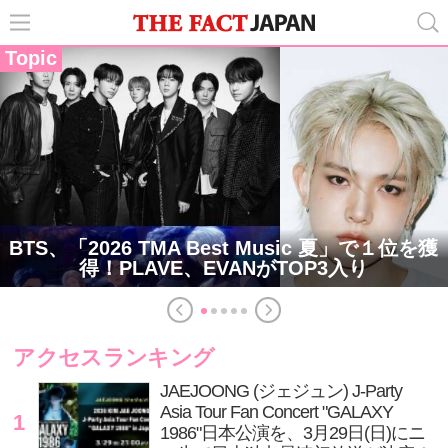
Topic
BTS、「2026 TMA Best Music 夏」で１位を獲
得！PLAVE、EVANがTOP3入り
アクセスランキング
JAEJOONG (ジェジュン) J-Party
Asia Tour Fan Concert "GALAXY
1
1986"日本公演を、3月29日(日)にニ