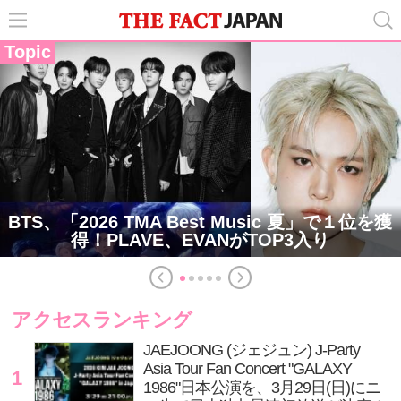
Topic
BTS、「2026 TMA Best Music 夏」で１位を獲
得！PLAVE、EVANがTOP3入り
アクセスランキング
JAEJOONG (ジェジュン) J-Party
Asia Tour Fan Concert "GALAXY
1
1986"日本公演を、3月29日(日)にニ