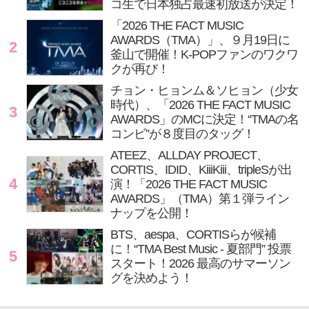
コ生で日本独占最速初放送が決定！
「2026 THE FACT MUSIC
AWARDS（TMA）」、９月19日に
2
釜山で開催！K-POPファンのワクワ
クが再び！
チョン・ヒョンム＆ソヒョン（少女
時代）、「2026 THE FACT MUSIC
3
AWARDS」のMCに決定！“TMAの名
コンビ”が８度目のタッグ！
ATEEZ、ALLDAY PROJECT、
CORTIS、IDID、KiiiKiii、tripleSが出
4
演！「2026 THE FACT MUSIC
AWARDS」（TMA）第１弾ライン
ナップを公開！
BTS、aespa、CORTISらが候補
に！“TMA Best Music - 夏部門” 投票
5
スタート！2026 最高のサマーソン
グを決めよう！