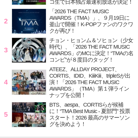
コ生で日本独占最速初放送が決定！
「2026 THE FACT MUSIC
AWARDS（TMA）」、９月19日に
2
釜山で開催！K-POPファンのワクワ
クが再び！
チョン・ヒョンム＆ソヒョン（少女
時代）、「2026 THE FACT MUSIC
3
AWARDS」のMCに決定！“TMAの名
コンビ”が８度目のタッグ！
ATEEZ、ALLDAY PROJECT、
CORTIS、IDID、KiiiKiii、tripleSが出
4
演！「2026 THE FACT MUSIC
AWARDS」（TMA）第１弾ライン
ナップを公開！
BTS、aespa、CORTISらが候補
に！“TMA Best Music - 夏部門” 投票
5
スタート！2026 最高のサマーソン
グを決めよう！