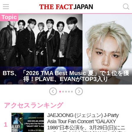
Topic
BTS、「2026 TMA Best Music 夏」で１位を獲
得！PLAVE、EVANがTOP3入り
アクセスランキング
JAEJOONG (ジェジュン) J-Party
Asia Tour Fan Concert "GALAXY
1
1986"日本公演を、3月29日(日)にニ