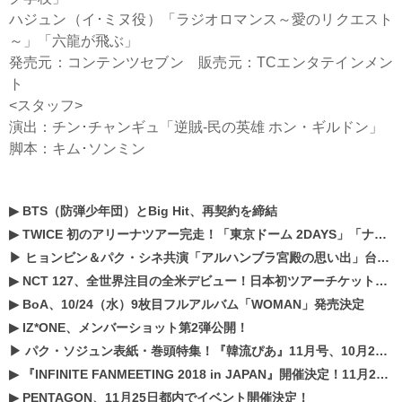
ハジュン（イ･ミヌ役）「ラジオロマンス～愛のリクエスト
～」「六龍が飛ぶ」
発売元：コンテンツセブン 販売元：TCエンタテインメン
ト
<スタッフ>
演出：チン･チャンギュ「逆賊-民の英雄 ホン・ギルドン」
脚本：キム･ソンミン
▶
BTS（防弾少年団）とBig Hit、再契約を締結
▶
TWICE 初のアリーナツアー完走！「東京ドーム 2DAYS」「ナゴヤドーム1DAY」「京セラドーム1DAY」2019年ドームツアー開催決定！！
▶
ヒョンビン＆パク・シネ共演「アルハンブラ宮殿の思い出」台本読み現場を公開
▶
NCT 127、全世界注目の全米デビュー！日本初ツアーチケットが早くもプレミア化！？
▶
BoA、10/24（水）9枚目フルアルバム「WOMAN」発売決定
▶
IZ*ONE、メンバーショット第2弾公開！
▶
パク・ソジュン表紙・巻頭特集！『韓流ぴあ』11月号、10月22日（月）発売！
▶
『INFINITE FANMEETING 2018 in JAPAN』開催決定！11月21、22日にパシフィコ横浜にて実施
▶
PENTAGON、11月25日都内でイベント開催決定！