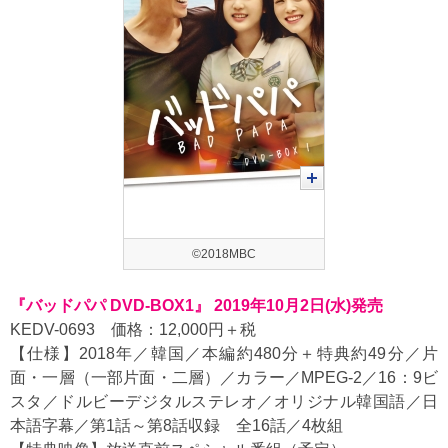
©2018MBC
『バッドパパ DVD-BOX1』 2019年10月2日(水)発売
KEDV-0693 価格：12,000円＋税
【仕様】2018年／韓国／本編約480分＋特典約49分／片
面・一層（一部片面・二層）／カラー／MPEG-2／16：9ビ
スタ／ドルビーデジタルステレオ／オリジナル韓国語／日
本語字幕／第1話～第8話収録 全16話／4枚組