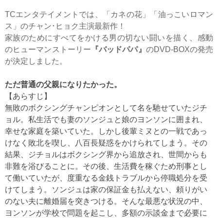
TCエンタテイメントでは、「カネの花」「油っこいロマン
ス」のチャン･ヒョク主演最新作！
家族のためにすべてをかける男の切ない闘いを描く、感動
のヒューマンストーリー
『バッドパパ』
のDVD-BOXの発売
が決定しました。
ただ普通の父親になりたかった。
【あらすじ】
無敗のボクシングチャンピオンとして名を馳せていたジチ
ョル。私生活でも妻のソンジュと娘のヨンソンに囲まれ、
幸せな家庭を築いていた。しかし後輩ミヌとの一戦であっ
けなく敗北を喫し、八百長疑惑をかけられてしまう。その
結果、ジチョルはボクシング界から追放され、世間からも
非難を浴びることに。その後、生活費を稼ぐため刑事とし
て働いていたが、度重なる金銭トラブルから停職処分を受
けてしまう。ソンジュは家の保証金も払えない、頼りがい
のない夫に離婚届を突きつける。そんな最悪な状況の中、
ヨンソンが学校で問題を起こし、多額の示談金まで必要に