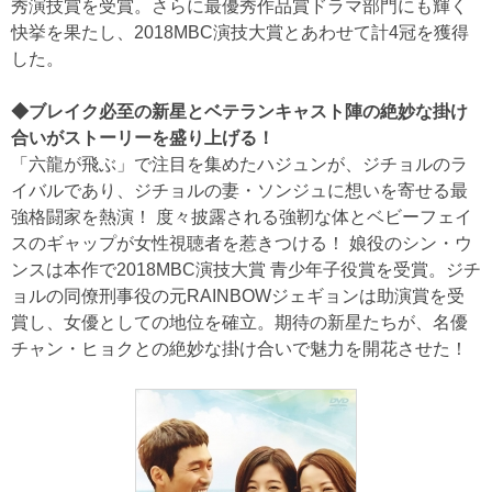
秀演技賞を受賞。さらに最優秀作品賞ドラマ部門にも輝く
快挙を果たし、2018MBC演技大賞とあわせて計4冠を獲得
した。
◆ブレイク必至の新星とベテランキャスト陣の絶妙な掛け
合いがストーリーを盛り上げる！
「六龍が飛ぶ」で注目を集めたハジュンが、ジチョルのラ
イバルであり、ジチョルの妻・ソンジュに想いを寄せる最
強格闘家を熱演！ 度々披露される強靭な体とベビーフェイ
スのギャップが女性視聴者を惹きつける！ 娘役のシン・ウ
ンスは本作で2018MBC演技大賞 青少年子役賞を受賞。ジチ
ョルの同僚刑事役の元RAINBOWジェギョンは助演賞を受
賞し、女優としての地位を確立。期待の新星たちが、名優
チャン・ヒョクとの絶妙な掛け合いで魅力を開花させた！