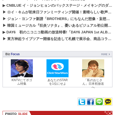
▶
CNBLUE イ・ジョンヒョンのバックステージ・メイキングのダイジェスト映像が公開！
▶
ロイ・キムが初来日ファンミーティング開催！素晴らしい歌声に癒される贅沢な時間
▶
ジョン・ヨンファ新譜「BROTHERS」にちなんだ想像・妄想企画がスタート！
▶
韓国ミュージカル『狂炎ソナタ』、憂いある​ビジュアル初公開!! 主役リョウク、SHIN、KENらのコメントが到着！
▶
DAY6 初のニコニコ動画の放送特番!「DAY6 JAPAN 1st ALBUM「UNLOCK」発売記念 ライブ@ニコ生」を配信決定!
▶
東方神起ライブツアー開催を記念して札幌で展示会、商品コラボが実現！！
Biz
Focus
KNTVにてボゴ
あなたのSTAR
「私のおじさ
ム特集
を1位にせよ
ん」日本初放送
へ