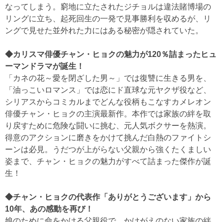
なってしまう。窮地に立たされたジチョルは違法賭博場の
リングに立ち、起死回生の一発で見事勝利を収めるが、リ
ングで見せた並外れた力にはある秘密が隠されていた。
◆カリスマ俳優チャン・ヒョクの魅力が120％詰まったヒュ
ーマンドラマが誕生！
「カネの花～愛を閉ざした男～」では復讐に生きる男を、
「油っこいロマンス」では恋にド直球な元ヤクザ役など、
シリアスからコミカルまでどんな役柄もこなすカメレオン
俳優チャン・ヒョクの主演最新作。本作では家族の絆を取
り戻すために危険な闘いに挑む、元人気ボクサーを熱演。
得意のアクションに磨きをかけて挑んだ白熱のファイトシ
ーンは必見。うだつが上がらない父親から強くたくましい
姿まで、チャン・ヒョクの魅力がすべて詰まった傑作が誕
生！
◆チャン・ヒョクの代表作「ありがとうございます」から
10年、あの感動を再び！
娘のために命をかける父親役で、かけがえのない家族の絆