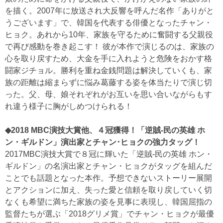
を描く。2007年に放送され大反響を呼んだ名作「ありがと
うございます」で、韓国を代表する俳優となったチャン・
ヒョク。あれから10年、家族を守るために奮闘する父親役
で再び感動を巻き起こす！ 彼が本作で演じるのは、家族の
心を取り戻すため、大金を手に入れようと危険をおかす格
闘家ジチョル。勝利を重ね金銭問題は解決していくも、家
族の距離は縮まらずに悩み葛藤する姿を体当たりで演じ切
った。父、母、娘それぞれがお互いを思い合いながらもす
れ違う様子に胸がしめつけられる！
◆2018 MBC演技大賞他、４冠獲得！「逆賊-民の英雄 ホ
ン・ギルドン」演出家とチャン･ヒョクの強力タッグ！
2017MBC演技大賞で８冠に輝いた「逆賊-民の英雄 ホン・
ギルドン」の名演出家とチャン・ヒョクがタッグを組んだ
ことでも話題となった本作。予想できないストーリー展開
とアクションに加え、失った愛と信頼を取り戻していく切
なくも希望に満ちた家族の姿を見事に表現し、韓国屈指の
監督たちが選ぶ「2018グリメ賞」でチャン・ヒョクが最優