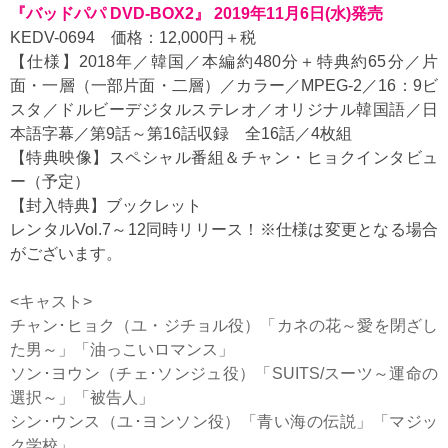
『バッドパパ DVD-BOX2』 2019年11月6日(水)発売
KEDV-0694 価格：12,000円＋税
【仕様】2018年／韓国／本編約480分＋特典約65分／片
面・一層（一部片面・二層）／カラー／MPEG-2／16：9ビ
スタ／ドルビーデジタルステレオ／オリジナル韓国語／日
本語字幕／第9話～第16話収録 全16話／4枚組
【特典映像】スペシャル番組＆チャン・ヒョクインタビュ
ー（予定）
【封入特典】ブックレット
レンタルVol.7～12同時リリース！※仕様は変更となる場合
がございます。
<キャスト>
チャン･ヒョク（ユ・ジチョル役）「カネの花～愛を閉ざし
た男～」「油っこいロマンス」
ソン･ヨウン（チェ･ソンジュ役）「SUITS/スーツ～運命の
選択～」「被告人」
シン･ウンス（ユ･ヨンソン役）「青い海の伝説」「マジッ
ク学校」