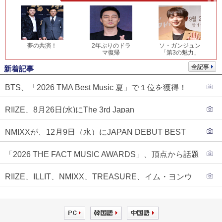
夢の共演！
2年ぶりのドラ
ソ・ガンジュン
マ復帰
「第3の魅力」
全記事
新着記事
BTS、「2026 TMA Best Music 夏」で１位を獲得！
PLAVE、EVANがTOP3入り
RIIZE、8月26日(水)にThe 3rd Japan
Single『Sunburst』発売決定！
NMIXXが、12月9日（水）にJAPAN DEBUT BEST
ALBUM『N=MIXX』で、ワーナーミュージック・ジャ
「2026 THE FACT MUSIC AWARDS」、頂点から話題
パンより待望の日本デビューが決定！！アルバム予約
のグループ・ソロまで全17アーティストが完璧なバラ
もスタート！！
RIIZE、ILLIT、NMIXX、TREASURE、イム・ヨンウ
ンスで集結！
ンらが「2026 THE FACT MUSIC AWARDS」第３弾ラ
インナップに合流！