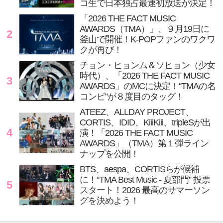
コ生で日本独占最速初放送が決定！
「2026 THE FACT MUSIC
AWARDS（TMA）」、９月19日に
2
釜山で開催！K-POPファンのワクワ
クが再び！
チョン・ヒョンム＆ソヒョン（少女
時代）、「2026 THE FACT MUSIC
3
AWARDS」のMCに決定！“TMAの名
コンビ”が８度目のタッグ！
ATEEZ、ALLDAY PROJECT、
CORTIS、IDID、KiiiKiii、tripleSが出
4
演！「2026 THE FACT MUSIC
AWARDS」（TMA）第１弾ライン
ナップを公開！
BTS、aespa、CORTISらが候補
に！“TMA Best Music - 夏部門” 投票
5
スタート！2026 最高のサマーソン
グを決めよう！