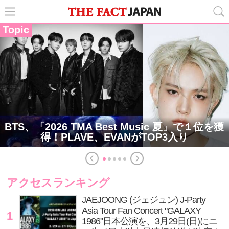
Topic
BTS、「2026 TMA Best Music 夏」で１位を獲
得！PLAVE、EVANがTOP3入り
アクセスランキング
JAEJOONG (ジェジュン) J-Party
Asia Tour Fan Concert "GALAXY
1
1986"日本公演を、3月29日(日)にニ