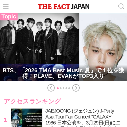
Topic
BTS、「2026 TMA Best Music 夏」で１位を獲
得！PLAVE、EVANがTOP3入り
アクセスランキング
JAEJOONG (ジェジュン) J-Party
Asia Tour Fan Concert "GALAXY
1
1986"日本公演を、3月29日(日)にニ