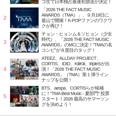
コ生で日本独占最速初放送が決定！
「2026 THE FACT MUSIC
AWARDS（TMA）」、９月19日に
2
釜山で開催！K-POPファンのワクワ
クが再び！
チョン・ヒョンム＆ソヒョン（少女
時代）、「2026 THE FACT MUSIC
3
AWARDS」のMCに決定！“TMAの名
コンビ”が８度目のタッグ！
ATEEZ、ALLDAY PROJECT、
CORTIS、IDID、KiiiKiii、tripleSが出
4
演！「2026 THE FACT MUSIC
AWARDS」（TMA）第１弾ライン
ナップを公開！
BTS、aespa、CORTISらが候補
に！“TMA Best Music - 夏部門” 投票
5
スタート！2026 最高のサマーソン
グを決めよう！