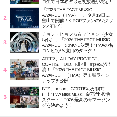
コ生で日本独占最速初放送が決定！
「2026 THE FACT MUSIC
AWARDS（TMA）」、９月19日に
2
釜山で開催！K-POPファンのワクワ
クが再び！
チョン・ヒョンム＆ソヒョン（少女
時代）、「2026 THE FACT MUSIC
3
AWARDS」のMCに決定！“TMAの名
コンビ”が８度目のタッグ！
ATEEZ、ALLDAY PROJECT、
CORTIS、IDID、KiiiKiii、tripleSが出
4
演！「2026 THE FACT MUSIC
AWARDS」（TMA）第１弾ライン
ナップを公開！
BTS、aespa、CORTISらが候補
に！“TMA Best Music - 夏部門” 投票
5
スタート！2026 最高のサマーソン
グを決めよう！