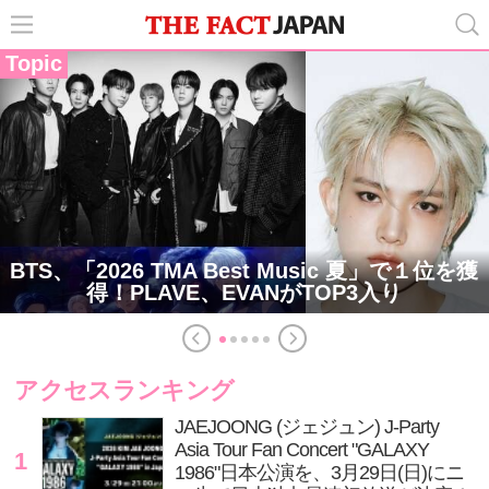
Topic
BTS、「2026 TMA Best Music 夏」で１位を獲
得！PLAVE、EVANがTOP3入り
アクセスランキング
JAEJOONG (ジェジュン) J-Party
Asia Tour Fan Concert "GALAXY
1
1986"日本公演を、3月29日(日)にニ