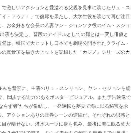
』で激しいアクションと愛溢れる父親を見事に演じたリュ・ス
「イ・ドゥナ！」で復帰を果たし、大学生役を演じて再び注目
て、お金好きな会長の若妻ヤン・ジョンソク役のイム・スジョ
の出演も決定し、普段のアイドルとしての顔とは一変し俳優と
監督は、韓国で大ヒットし日本でも劇場公開されたクライム・
ルの真骨頂を描き大ヒットを記録した『カジノ』シリーズのカ
街並みを背景に、主演のリュ・スンリョン、ヤン・セジョンら総
並び、闊歩する迫力のあるポスタービジュアル。また予告映像で
ならず者”たちが集結し、一発逆転を夢見て海に眠る秘宝を求
る、アクションありの圧巻シーンの連続だ。それぞれの思惑と
に目が離せない。潜水スーツに身を包み、最後に海に眠る莫大
のか？全11話で贈る、ならず者たちの物語を最後までお見逃し