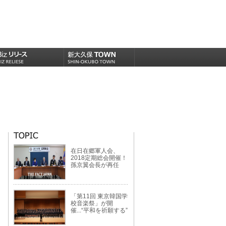
在日在郷軍人会、
2018定期総会開催！
孫京翼会長が再任
「第11回 東京韓国学
校音楽祭」が開
催...“平和を祈願する”