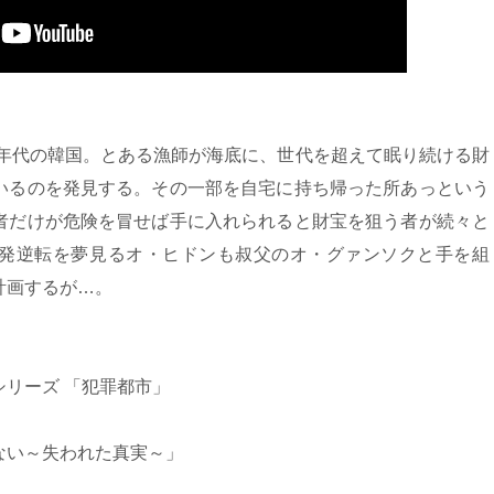
0年代の韓国。とある漁師が海底に、世代を超えて眠り続ける財
いるのを発見する。その一部を自宅に持ち帰った所あっという
者だけが危険を冒せば手に入れられると財宝を狙う者が続々と
発逆転を夢見るオ・ヒドンも叔父のオ・グァンソクと手を組
計画するが…。
リーズ 「犯罪都市」
い～失われた真実～」