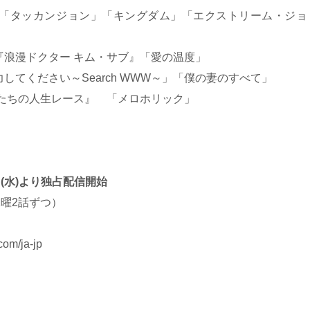
「タッカンジョン」「キングダム」「エクストリーム・ジョ
『浪漫ドクター キム・サブ』「愛の温度」
てください～Search WWW～」「僕の妻のすべて」
『私たちの人生レース』 「メロホリック」
(水)より独占配信開始
水曜2話ずつ）
com/ja-jp