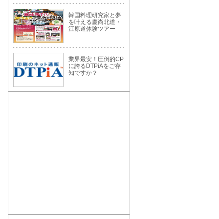
韓国料理研究家と夢
を叶える慶尚北道・
江原道体験ツアー
業界最安！圧倒的CP
に誇るDTPiAをご存
知ですか？