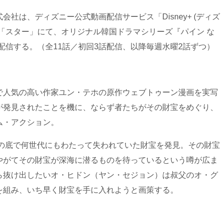
社は、ディズニー公式動画配信サービス「Disney+ (ディズ
「スター」にて、オリジナル韓国ドラマシリーズ『パイン な
占配信する。（全11話／初回3話配信、以降毎週水曜2話ずつ）
で人気の高い作家ユン・テホの原作ウェブトゥーン漫画を実写
が発見されたことを機に、ならず者たちがその財宝をめぐり、
ム・アクション。
海の底で何世代にもわたって失われていた財宝を発見。その財宝
やがてその財宝が深海に潜るものを待っているという噂が広ま
ら抜け出したいオ・ヒドン（ヤン・セジョン）は叔父のオ・グ
を組み、いち早く財宝を手に入れようと画策する。