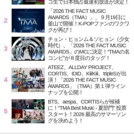
コ生で日本独占最速初放送が決定！
「2026 THE FACT MUSIC
AWARDS（TMA）」、９月19日に
2
釜山で開催！K-POPファンのワクワ
クが再び！
チョン・ヒョンム＆ソヒョン（少女
時代）、「2026 THE FACT MUSIC
3
AWARDS」のMCに決定！“TMAの名
コンビ”が８度目のタッグ！
ATEEZ、ALLDAY PROJECT、
CORTIS、IDID、KiiiKiii、tripleSが出
4
演！「2026 THE FACT MUSIC
AWARDS」（TMA）第１弾ライン
ナップを公開！
BTS、aespa、CORTISらが候補
に！“TMA Best Music - 夏部門” 投票
5
スタート！2026 最高のサマーソン
グを決めよう！