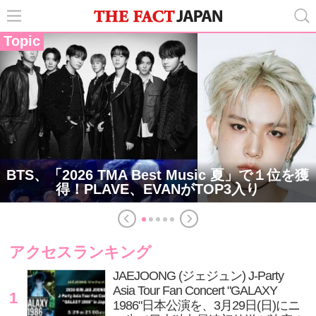
Topic
BTS、「2026 TMA Best Music 夏」で１位を獲
得！PLAVE、EVANがTOP3入り
アクセスランキング
JAEJOONG (ジェジュン) J-Party
Asia Tour Fan Concert "GALAXY
1
1986"日本公演を、3月29日(日)にニ