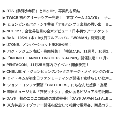
▶
BTS（防弾少年団）とBig Hit、再契約を締結
▶
TWICE 初のアリーナツアー完走！「東京ドーム 2DAYS」「ナゴヤドーム1DAY」「京セラドーム1DAY」2019年ドームツアー開催決定！！
▶
ヒョンビン＆パク・シネ共演「アルハンブラ宮殿の思い出」台本読み現場を公開
▶
NCT 127、全世界注目の全米デビュー！日本初ツアーチケットが早くもプレミア化！？
▶
BoA、10/24（水）9枚目フルアルバム「WOMAN」発売決定
▶
IZ*ONE、メンバーショット第2弾公開！
▶
パク・ソジュン表紙・巻頭特集！『韓流ぴあ』11月号、10月22日（月）発売！
▶
『INFINITE FANMEETING 2018 in JAPAN』開催決定！11月21、22日にパシフィコ横浜にて実施
▶
PENTAGON、11月25日都内でイベント開催決定！
▶
CNBLUE イ・ジョンヒョンのバックステージ・メイキングのダイジェスト映像が公開！
▶
ロイ・キムが初来日ファンミーティング開催！素晴らしい歌声に癒される贅沢な時間
▶
ジョン・ヨンファ新譜「BROTHERS」にちなんだ想像・妄想企画がスタート！
▶
韓国ミュージカル『狂炎ソナタ』、憂いある​ビジュアル初公開!! 主役リョウク、SHIN、KENらのコメントが到着！
▶
DAY6 初のニコニコ動画の放送特番!「DAY6 JAPAN 1st ALBUM「UNLOCK」発売記念 ライブ@ニコ生」を配信決定!
▶
東方神起ライブツアー開催を記念して札幌で展示会、商品コラボが実現！！