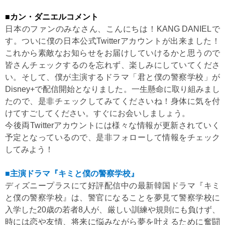
■カン・ダニエルコメント
日本のファンのみなさん、こんにちは！KANG DANIELで
す。ついに僕の日本公式Twitterアカウントが出来ました！
これから素敵なお知らせをお届けしていけるかと思うので
皆さんチェックするのを忘れず、楽しみにしていてくださ
い。そして、僕が主演するドラマ「君と僕の警察学校」が
Disney+で配信開始となりました。一生懸命に取り組みまし
たので、是非チェックしてみてくださいね！身体に気を付
けてすごしてください。すぐにお会いしましょう。
今後両Twitterアカウントには様々な情報が更新されていく
予定となっているので、是非フォローして情報をチェック
してみよう！
■主演ドラマ『キミと僕の警察学校』
ディズニープラスにて好評配信中の最新韓国ドラマ『キミ
と僕の警察学校』は、警官になることを夢見て警察学校に
入学した20歳の若者8人が、厳しい訓練や規則にも負けず、
時には恋や友情、将来に悩みながら夢を叶えるために奮闘