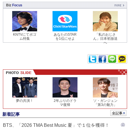
Biz
Focus
KNTVにてボゴ
あなたのSTAR
「私のおじさ
ム特集
を1位にせよ
ん」日本初放送
へ
夢の共演！
2年ぶりのドラ
ソ・ガンジュン
マ復帰
「第3の魅力」
全記事
新着記事
BTS、「2026 TMA Best Music 夏」で１位を獲得！