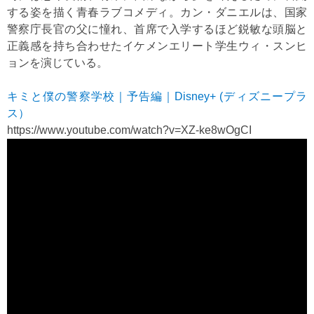
する姿を描く青春ラブコメディ。カン・ダニエルは、国家
警察庁長官の父に憧れ、首席で入学するほど鋭敏な頭脳と
正義感を持ち合わせたイケメンエリート学生ウィ・スンヒ
ョンを演じている。
キミと僕の警察学校｜予告編｜Disney+ (ディズニープラ
ス）
https://www.youtube.com/watch?v=XZ-ke8wOgCI