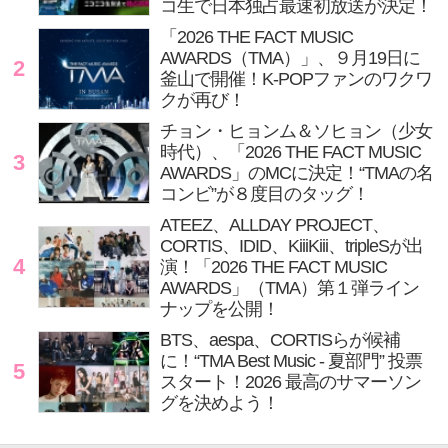
コ生で日本独占最速初放送が決定！
「2026 THE FACT MUSIC
AWARDS（TMA）」、９月19日に
2
釜山で開催！K-POPファンのワクワ
クが再び！
チョン・ヒョンム＆ソヒョン（少女
時代）、「2026 THE FACT MUSIC
3
AWARDS」のMCに決定！“TMAの名
コンビ”が８度目のタッグ！
ATEEZ、ALLDAY PROJECT、
CORTIS、IDID、KiiiKiii、tripleSが出
4
演！「2026 THE FACT MUSIC
AWARDS」（TMA）第１弾ライン
ナップを公開！
BTS、aespa、CORTISらが候補
に！“TMA Best Music - 夏部門” 投票
5
スタート！2026 最高のサマーソン
グを決めよう！