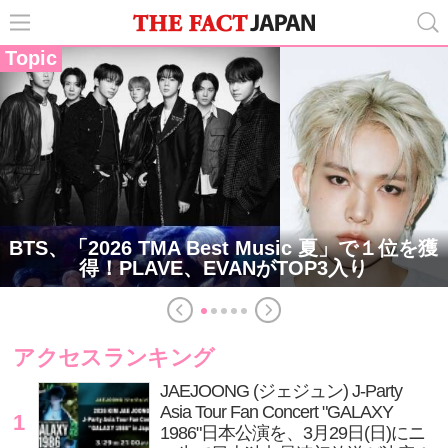
Topic
BTS、「2026 TMA Best Music 夏」で１位を獲
得！PLAVE、EVANがTOP3入り
アクセスランキング
JAEJOONG (ジェジュン) J-Party
Asia Tour Fan Concert "GALAXY
1
1986"日本公演を、3月29日(日)にニ