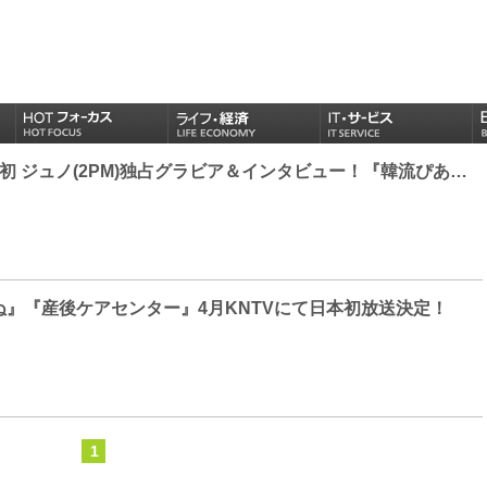
4年ぶり、除隊後初 ジュノ(2PM)独占グラビア＆インタビュー！『韓流ぴあ』3月号、2月22日（火）発売！
ぬ』『産後ケアセンター』4月KNTVにて日本初放送決定！
1