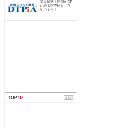
業界最安！圧倒的CP
に誇るDTPiAをご存
知ですか？