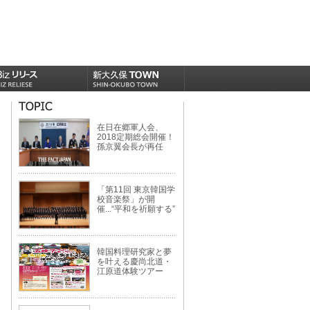
在日在郷軍人会、
2018定期総会開催！
孫京翼会長が再任
「第11回 東京韓国学
校音楽祭」が開
催...“平和を祈願する”
韓国料理研究家と夢
を叶える慶尚北道・
江原道体験ツアー