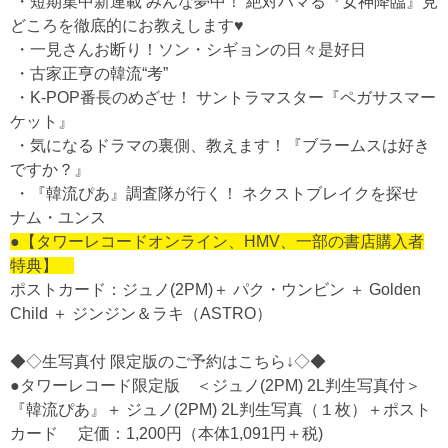
・短期集中新連載 みんな夢中！ 絶対ハマる『女神降臨』見
どころを徹底的にお教えします♥
・一見さんお断り！ソン・シギョンの日々是好日
・古家正亨の韓流“考”
・K-POP番長のめざせ！ サントラマスター『ペガサスマー
ケット』
・気になるドラマの裏側、教えます！『ブラームスは好き
ですか？』
・『韓流ぴあ』調査隊が行く！ ネクストブレイクを探せ
ナム・ユンス
●【タワーレコードオンライン、HMV、一部の書店購入者
特典】
ポストカード：ジュノ(2PM)＋ パク・ウンビン ＋ Golden
Child ＋ ジンジン＆ラキ（ASTRO）
◆◇生写真付 限定版のご予約はこちら↓◇◆
●タワーレコード限定版 ＜ジュノ(2PM) 2L判生写真付＞
『韓流ぴあ』＋ ジュノ(2PM) 2L判生写真（１枚）＋ポスト
カード 定価：1,200円（本体1,091円＋税)