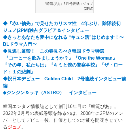
『韓流ぴあ』3月号表紙：ジュノ
(2PM)
◆『赤い袖先』で見せたカリスマ性 4年ぶり、除隊後初
ジュノ(2PM)独占グラビア＆インタビュー
◆きっとあなたも夢中になれる “キュン活”はじめます！〜
BLドラマ入門〜
◆見逃し厳禁！ この春見るべき韓国ドラマ特選
『コーヒーを飲みましょうか？』『One the Woman』
『その年、私たちは』『キミと僕の警察学校』『ザ・ロー
ド：１の悲劇』
◆祝日本デビュー Golden Child 2号連続インタビュー前
編
◆ジンジン＆ラキ（ASTRO） インタビュー
韓国エンタメ情報誌として創刊16年目の『韓流ぴあ』。
2022年3月号の表紙巻頭を飾るのは、2008年に2PMのメン
バーとしてデビュー後、俳優としての才能を開花させてい
る
ジュノ
。