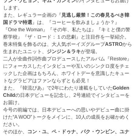
ソン・ウヒョン、キム・ガンミン
のインタビューもお届け
します。
また、レギュラー企画の『
見逃し厳禁！この春見るべき韓
国ドラマ特選
』は、『コーヒーを飲みましょうか？』
『One the Woman』『その年、私たちは』『キミと僕の警
察学校』『ザ・ロード：１の悲劇』と注目作を一挙紹介。
巻末特集を飾るのは、大人気ボーイズグループ
ASTRO
から
生まれたユニット、
ジンジン＆ラキ
が登場。
二人が全曲作詞作曲プロデュースしたアルバム『Restore』
にフォーカスしたインタビューや互いのシンクロ度をチェ
ックした企画はもちろん、ホワイトデーを意識したキュー
トなグラビアはファンならずとも必見！
また、『韓流ぴあ』で2年にわたり連載をしていた
Golden
Child
の日本デビューを記念し、2号連続でインタビューを
お届け。
今号の前編では、日本デビューへの思いやデビュー曲に掛
けた“A WOO”トークをメインに、10人の成長をお確かめく
ださい。
そのほか、
コン・ユ、ペ・ドゥナ、パク・ウンビン、ユナ