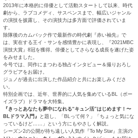
2013年に本格的に俳優として活動スタートして以来、時代
劇から、ラブコメディ、サスペンスまで、幅広いジャンル
の演技を披露し、その演技力は多方面で評価されていま
す。
除隊後のカムバック作で最新作の時代劇『赤い袖先』で
は、実在する王イ・サンを感情豊かに表現し、『2021MBC
演技大賞』8冠を獲得。俳優としてさらなる成長を遂げた姿
をみせました。
今号では、同作にまつわる独占インタビュー＆撮りおろし
グラビアをお届け。
ジュノが過去に出演した作品紹介と共にお楽しみくださ
い。
特別企画では、近年、世界的に人気を集めているBL（ボー
イズラブ）ドラマを大特集。
『きっとあなたも夢中になれる“キュン活”はじめます！〜
BLドラマ入門』
と題し、「BLって何？」「ちょっと気にな
っているけど……」という方にもやさしく解説。
シーズン2の公開が待ち遠しい人気作『To My Star』主演の