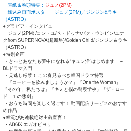
表紙＆巻頭特集：
ジュノ(2PM)
綴込み両面ポスター：ジュノ(2PM)／ジンジン&ラキ
（ASTRO）
●グラビア・インタビュー
ジュノ(2PM) /コン・ユ/ペ・ドゥナ/パク・ウンビン/ユナ
クfrom SUPERNOVA(超新星)/Golden Child/ジンジン＆ラキ
（ASTRO）
●特別企画
・きっとあなたも夢中になれる“キュン活”はじめます！～
BLドラマ入門
・見逃し厳禁！ この春見るべき韓国ドラマ特選
『コーヒーを飲みましょうか？』『One the Woman』
『その年、私たちは』『キミと僕の警察学校』『ザ・ロー
ド：１の悲劇』
・おうち時間を楽しく過ごす！ 動画配信サービスのおすす
め作品
●韓流ぴあ連載絶対主義宣言！
・AB6IX エガオビヨリ