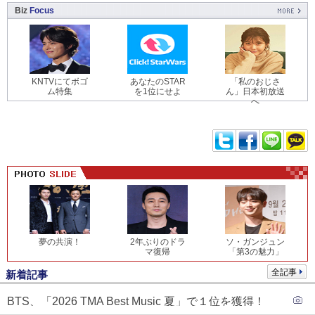
Biz
Focus
KNTVにてボゴ
あなたのSTAR
「私のおじさ
ム特集
を1位にせよ
ん」日本初放送
へ
夢の共演！
2年ぶりのドラ
ソ・ガンジュン
マ復帰
「第3の魅力」
全記事
新着記事
BTS、「2026 TMA Best Music 夏」で１位を獲得！