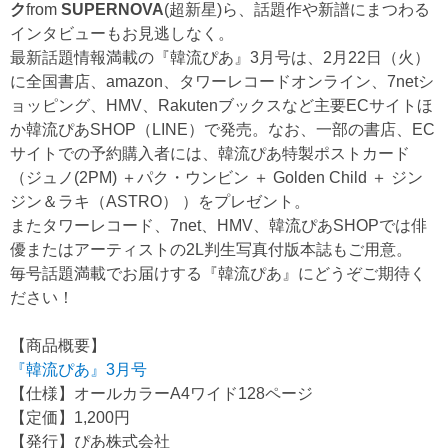
ク
from
SUPERNOVA
(超新星)ら、話題作や新譜にまつわる
インタビューもお見逃しなく。
最新話題情報満載の『韓流ぴあ』3月号は、2月22日（火）
に全国書店、amazon、タワーレコードオンライン、7netシ
ョッピング、HMV、Rakutenブックスなど主要ECサイトほ
か韓流ぴあSHOP（LINE）で発売。なお、一部の書店、EC
サイトでの予約購入者には、韓流ぴあ特製ポストカード
（ジュノ(2PM) ＋パク・ウンビン ＋ Golden Child ＋ ジン
ジン＆ラキ（ASTRO） ）をプレゼント。
またタワーレコード、7net、HMV、韓流ぴあSHOPでは俳
優またはアーティストの2L判生写真付版本誌もご用意。
毎号話題満載でお届けする『韓流ぴあ』にどうぞご期待く
ださい！
【商品概要】
『韓流ぴあ』3月号
【仕様】オールカラーA4ワイド128ページ
【定価】1,200円
【発行】ぴあ株式会社