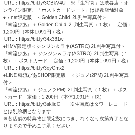
URL：
https://bit.ly/3GBkV4U
※「生写真」は渋谷店・オ
ンライン限定、「ポストカードシート」は複数店舗対象
●７net限定版 ＜Golden Child 2L判生写真付＞
『韓流ぴあ』＋ Golden Child 2L判生写真（１枚） 定価：
1,200円（本体1,091円＋税）
URL：
https://bit.ly/34x381w
●HMV限定版＜ジンジン＆ラキ(ASTRO) 2L判生写真付＞
『韓流ぴあ』＋ ジンジン＆ラキ(ASTRO) 2L判生写真（１
枚）＋ ポストカード 定価：1,200円（本体1,091円＋税）
URL：
https://bit.ly/3oyGmx2
●LINE 韓流ぴあSHOP限定版 ＜ジュノ(2PM) 2L判生写真
付＞
『韓流ぴあ』＋ ジュノ(2PM) 2L判生写真（１枚）＋ ポス
トカード 定価：1,200円（本体1,091円＋税）
URL：
https://bit.ly/3skIidO
※生写真はタワーレコード
とは別絵柄となります
※各店舗の特典物は限定数につき、なくなり次第終了とな
りますので予めご了承ください。