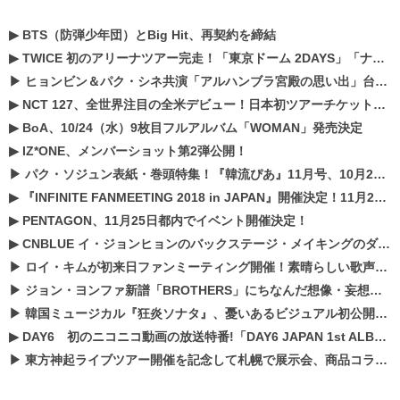
▶
BTS（防弾少年団）とBig Hit、再契約を締結
▶
TWICE 初のアリーナツアー完走！「東京ドーム 2DAYS」「ナゴヤドーム1DAY」「京セラドーム1DAY」2019年ドームツアー開催決定！！
▶
ヒョンビン＆パク・シネ共演「アルハンブラ宮殿の思い出」台本読み現場を公開
▶
NCT 127、全世界注目の全米デビュー！日本初ツアーチケットが早くもプレミア化！？
▶
BoA、10/24（水）9枚目フルアルバム「WOMAN」発売決定
▶
IZ*ONE、メンバーショット第2弾公開！
▶
パク・ソジュン表紙・巻頭特集！『韓流ぴあ』11月号、10月22日（月）発売！
▶
『INFINITE FANMEETING 2018 in JAPAN』開催決定！11月21、22日にパシフィコ横浜にて実施
▶
PENTAGON、11月25日都内でイベント開催決定！
▶
CNBLUE イ・ジョンヒョンのバックステージ・メイキングのダイジェスト映像が公開！
▶
ロイ・キムが初来日ファンミーティング開催！素晴らしい歌声に癒される贅沢な時間
▶
ジョン・ヨンファ新譜「BROTHERS」にちなんだ想像・妄想企画がスタート！
▶
韓国ミュージカル『狂炎ソナタ』、憂いある​ビジュアル初公開!! 主役リョウク、SHIN、KENらのコメントが到着！
▶
DAY6 初のニコニコ動画の放送特番!「DAY6 JAPAN 1st ALBUM「UNLOCK」発売記念 ライブ@ニコ生」を配信決定!
▶
東方神起ライブツアー開催を記念して札幌で展示会、商品コラボが実現！！