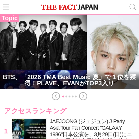
Topic
BTS、「2026 TMA Best Music 夏」で１位を獲
得！PLAVE、EVANがTOP3入り
アクセスランキング
JAEJOONG (ジェジュン) J-Party
Asia Tour Fan Concert "GALAXY
1
1986"日本公演を、3月29日(日)にニ