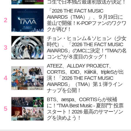
コ生で日本独占最速初放送が決定！
「2026 THE FACT MUSIC
AWARDS（TMA）」、９月19日に
2
釜山で開催！K-POPファンのワクワ
クが再び！
チョン・ヒョンム＆ソヒョン（少女
時代）、「2026 THE FACT MUSIC
3
AWARDS」のMCに決定！“TMAの名
コンビ”が８度目のタッグ！
ATEEZ、ALLDAY PROJECT、
CORTIS、IDID、KiiiKiii、tripleSが出
4
演！「2026 THE FACT MUSIC
AWARDS」（TMA）第１弾ライン
ナップを公開！
BTS、aespa、CORTISらが候補
に！“TMA Best Music - 夏部門” 投票
5
スタート！2026 最高のサマーソン
グを決めよう！