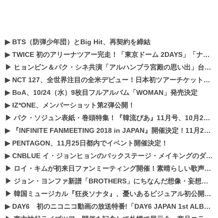
▶
BTS（防弾少年団）とBig Hit、再契約を締結
▶
TWICE 初のアリーナツアー完走！「東京ドーム 2DAYS」「ナゴヤドーム1DAY」「京セラドーム1DAY」2019年ドームツアー開催決定！！
▶
ヒョンビン＆パク・シネ共演「アルハンブラ宮殿の思い出」台本読み現場を公開
▶
NCT 127、全世界注目の全米デビュー！日本初ツアーチケットが早くもプレミア化！？
▶
BoA、10/24（水）9枚目フルアルバム「WOMAN」発売決定
▶
IZ*ONE、メンバーショット第2弾公開！
▶
パク・ソジュン表紙・巻頭特集！『韓流ぴあ』11月号、10月22日（月）発売！
▶
『INFINITE FANMEETING 2018 in JAPAN』開催決定！11月21、22日にパシフィコ横浜にて実施
▶
PENTAGON、11月25日都内でイベント開催決定！
▶
CNBLUE イ・ジョンヒョンのバックステージ・メイキングのダイジェスト映像が公開！
▶
ロイ・キムが初来日ファンミーティング開催！素晴らしい歌声に癒される贅沢な時間
▶
ジョン・ヨンファ新譜「BROTHERS」にちなんだ想像・妄想企画がスタート！
▶
韓国ミュージカル『狂炎ソナタ』、憂いある​ビジュアル初公開!! 主役リョウク、SHIN、KENらのコメントが到着！
▶
DAY6 初のニコニコ動画の放送特番!「DAY6 JAPAN 1st ALBUM「UNLOCK」発売記念 ライブ@ニコ生」を配信決定!