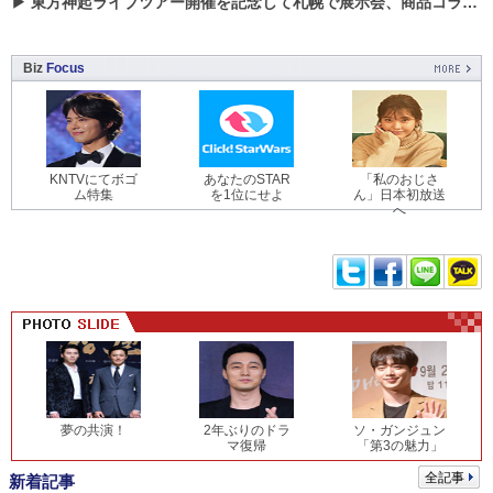
▶
東方神起ライブツアー開催を記念して札幌で展示会、商品コラボが実現！！
Biz
Focus
KNTVにてボゴ
あなたのSTAR
「私のおじさ
ム特集
を1位にせよ
ん」日本初放送
へ
夢の共演！
2年ぶりのドラ
ソ・ガンジュン
マ復帰
「第3の魅力」
全記事
新着記事