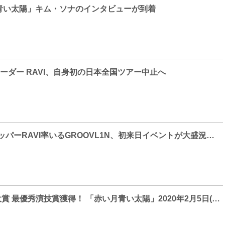
青い太陽」キム・ソナのインタビューが到着
のリーダー RAVI、自身初の日本全国ツアー中止へ
VIXXの実力派ラッパーRAVI率いるGROOVL1N、初来日イベントが大盛況で終了！
2018 MBC演技大賞 最優秀演技賞獲得！ 「赤い月青い太陽」2020年2月5日(水)よりDVD発売＆レンタル開始！