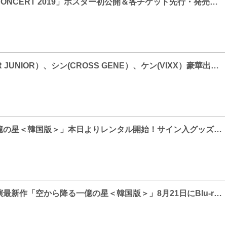
「K-MUSICAL CONCERT 2019」ポスター初公開＆各チケット先行・発売決定！
リョウク(SUPER JUNIOR）、シン(CROSS GENE）、ケン(VIXX）豪華出演!!ミュージカル『狂炎ソナタ』スペシャルコンサート開催決定！
「空から降る一億の星＜韓国版＞」本日よりレンタル開始！サイン入グッズが当たるTwitterキャンペーンもスタート！
ソ・イングク主演最新作「空から降る一億の星＜韓国版＞」8月21日にBlu-ray&DVD発売決定！予告編第2弾も解禁！