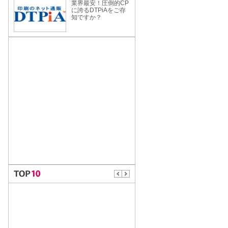
業界最安！圧倒的CP
に誇るDTPiAをご存
知ですか？