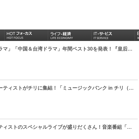
GYAO!「韓国ドラマ」「中国＆台湾ドラマ」年間ベスト30を発表！『皇后の品格』『赤い月青い太陽』『大唐女法医』『トキメキ☆雲上』…あなたの推し作品は？
大人気K-POPアーティストがチリに集結！「ミュージックバンク in チリ（2018年）」がdTVで配信スタート
人気K-POPアーティストのスペシャルライブが盛りだくさん！音楽番組「ピクニックライブ遠足」がdTVで配信スタート！