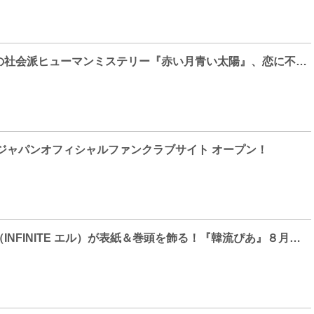
キム・ソナ主演の社会派ヒューマンミステリー『赤い月青い太陽』、恋に不器用なキャリアウーマンのラブコメディー『ロマンスは計測不能〜数字女ケ・スクチャ〜』のWEB先行無料配信が「GYAO!」で決定！
 ジャパンオフィシャルファンクラブサイト オープン！
キム・ミョンス（INFINITE エル）が表紙＆巻頭を飾る！『韓流ぴあ』８月号、7月20日発売！