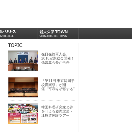
在日在郷軍人会、
2018定期総会開催！
孫京翼会長が再任
「第11回 東京韓国学
校音楽祭」が開
催...“平和を祈願する”
韓国料理研究家と夢
を叶える慶尚北道・
江原道体験ツアー