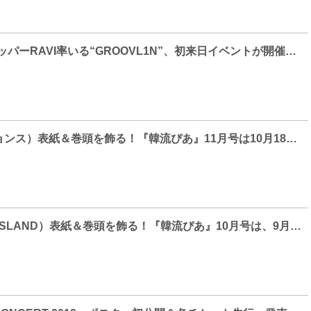
VIXXの実力派ラッパーRAVI率いる“GROOVL1N”、初来日イベントが開催決定！
エル（キム・ミョンス）表紙＆巻頭を飾る！『韓流ぴあ』11月号は10月18日発売！
イ・ホンギ（FTISLAND）表紙＆巻頭を飾る！『韓流ぴあ』10月号は、9月20日（金）発売！