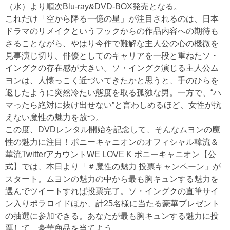
（水）より順次Blu-ray&DVD-BOX発売となる。
これだけ「空から降る一億の星」が注目されるのは、日本
ドラマのリメイクというフックからの作品内容への期待も
さることながら、やはり今作で難解な主人公の心の機微を
見事演じ切り、俳優としてのキャリアを一段と重ねたソ・
イングクの存在感が大きい。ソ・イングク演じる主人公ム
ヨンは、人懐っこく近づいてきたかと思うと、手のひらを
返したように突然冷たい態度を取る孤独な男。一方で、“ハ
マったら絶対に抜け出せない”と言わしめるほど、女性が抗
えない魔性の魅力を放つ。
この度、DVDレンタル開始を記念して、そんなムヨンの魔
性の魅力に注目！ポニーキャニオンのオフィシャル韓流＆
華流TwitterアカウントWE LOVE K ポニーキャニオン【公
式】では、本日より「＃魔性の魅力 投票キャンペーン」が
スタート。ムヨンの魅力の中から最も胸キュンする魅力を
選んでツイートすれば投票完了。ソ・イングクの直筆サイ
ン入りポラロイドほか、計25名様に当たる豪華プレゼント
の抽選に参加できる。あなたが最も胸キュンする魅力に投
票して、豪華商品を当てよう。