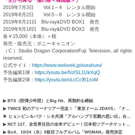
「空から降る一億の星＜韓国版＞」
2019年7月3日 Vol.1～4 レンタル開始
2019年8月2日 Vol.5～8 レンタル開始
2019年8月21日 Blu-ray&DVD BOX1 発売
2019年9月18日 Blu-ray&DVD BOX2 発売
各￥15,000（本体）＋税
発売・販売元：ポニーキャニオン
（C）Studio Dragon Corporation/Fuji Television, all rights
reserved.
公式サイト：
https://www.welovek.jp/sorahuru/
予告編第1弾：
https://youtu.be/NzlSL1UkXqQ
予告編第2弾：
https://youtu.be/vLcCcIB1zoM
▶
BTS（防弾少年団）とBig Hit、再契約を締結
▶
TWICE 初のアリーナツアー完走！「東京ドーム 2DAYS」「ナゴヤドーム1DAY」「京セラドーム1DAY」2019年ドームツアー開催決定！！
▶
ヒョンビン＆パク・シネ共演「アルハンブラ宮殿の思い出」台本読み現場を公開
▶
NCT 127、全世界注目の全米デビュー！日本初ツアーチケットが早くもプレミア化！？
▶
BoA、10/24（水）9枚目フルアルバム「WOMAN」発売決定