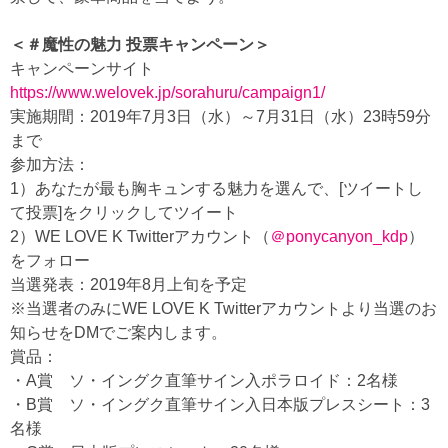
＜＃魔性の魅力 投票キャンペーン＞
キャンペーンサイト
https://www.welovek.jp/sorahuru/campaign1/
実施期間：2019年7月3日（水）～7月31日（水）23時59分
まで
参加方法：
1）あなたが最も胸キュンする魅力を選んで、[ツイートし
て投票]をクリックしてツイート
2）WE LOVE K Twitterアカウント（
＠ponycanyon_kdp
）
をフォロー
当選発表：2019年8月上旬を予定
※当選者のみにWE LOVE K Twitterアカウントより当選のお
知らせをDMでご案内します。
賞品：
・A賞 ソ・イングク直筆サイン入ポラロイド：2名様
・B賞 ソ・イングク直筆サイン入日本版プレスシート：3
名様