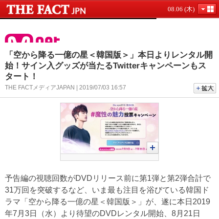
08.06 (木)
「空から降る一億の星＜韓国版＞」本日よりレンタル開
始！サイン入グッズが当たるTwitterキャンペーンもス
タート！
THE FACTメディアJAPAN | 2019/07/03 16:57
予告編の視聴回数がDVDリリース前に第1弾と第2弾合計で
31万回を突破するなど、いま最も注目を浴びている韓国ド
ラマ「空から降る一億の星＜韓国版＞」が、遂に本日2019
年7月3日（水）より待望のDVDレンタル開始、8月21日