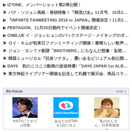
▶
IZ*ONE、メンバーショット第2弾公開！
▶
パク・ソジュン表紙・巻頭特集！『韓流ぴあ』11月号、10月22日（月）発売！
▶
『INFINITE FANMEETING 2018 in JAPAN』開催決定！11月21、22日にパシフィコ横浜にて実施
▶
PENTAGON、11月25日都内でイベント開催決定！
▶
CNBLUE イ・ジョンヒョンのバックステージ・メイキングのダイジェスト映像が公開！
▶
ロイ・キムが初来日ファンミーティング開催！素晴らしい歌声に癒される贅沢な時間
▶
ジョン・ヨンファ新譜「BROTHERS」にちなんだ想像・妄想企画がスタート！
▶
韓国ミュージカル『狂炎ソナタ』、憂いある​ビジュアル初公開!! 主役リョウク、SHIN、KENらのコメントが到着！
▶
DAY6 初のニコニコ動画の放送特番!「DAY6 JAPAN 1st ALBUM「UNLOCK」発売記念 ライブ@ニコ生」を配信決定!
▶
東方神起ライブツアー開催を記念して札幌で展示会、商品コラボが実現！！
Biz
Focus
KNTVにてボゴ
あなたのSTAR
「私のおじさ
ム特集
を1位にせよ
ん」日本初放送
へ