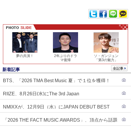
夢の共演！
2年ぶりのドラ
ソ・ガンジュン
マ復帰
「第3の魅力」
全記事
新着記事
BTS、「2026 TMA Best Music 夏」で１位を獲得！
PLAVE、EVANがTOP3入り
RIIZE、8月26日(水)にThe 3rd Japan
Single『Sunburst』発売決定！
NMIXXが、12月9日（水）にJAPAN DEBUT BEST
ALBUM『N=MIXX』で、ワーナーミュージック・ジャ
「2026 THE FACT MUSIC AWARDS」、頂点から話題
パンより待望の日本デビューが決定！！アルバム予約
のグループ・ソロまで全17アーティストが完璧なバラ