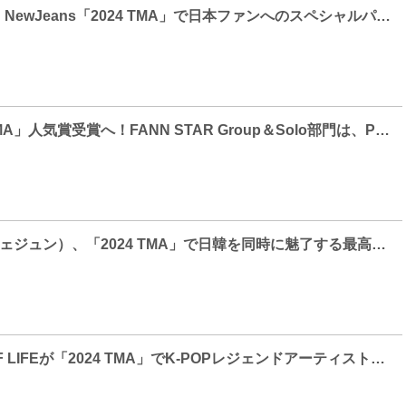
NiziU、Kep1er、NewJeans「2024 TMA」で日本ファンへのスペシャルパフォーマンスを予告
JO1が「2024 TMA」人気賞受賞へ！FANN STAR Group＆Solo部門は、PLAVEとイム・ヨンウン
JAEJOONG（ジェジュン）、「2024 TMA」で日韓を同時に魅了する最高のライブステージを予告
xikers、KISS OF LIFEが「2024 TMA」でK-POPレジェンドアーティストのカバーを予告