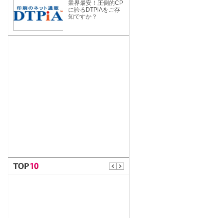
業界最安！圧倒的CP
に誇るDTPiAをご存
知ですか？