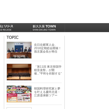
在日在郷軍人会、
2018定期総会開催！
孫京翼会長が再任
「第11回 東京韓国学
校音楽祭」が開
催...“平和を祈願する”
韓国料理研究家と夢
を叶える慶尚北道・
江原道体験ツアー