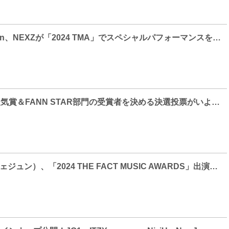
Kep1er、n.SSign、NEXZが「2024 TMA」でスペシャルパフォーマンスを予告！
「2024 TMA」人気賞＆FANN STAR部門の受賞者を決める決選投票がいよいよスタート！
JAEJOONG（ジェジュン）、「2024 THE FACT MUSIC AWARDS」出演決定！