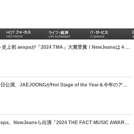
女性アーティスト史上初 aespaが「2024 TMA」大賞受賞！NewJeansは４冠達成
「2024 TMA」初日公演、JAEJOONGがHot Stage of the Year＆今年のアーティスト受賞！TWSは３冠達成
JAEJOONG、aespa、NewJeansら出演「2024 THE FACT MUSIC AWARDS」（TMA）京セラドーム大阪でいよいよ開幕！