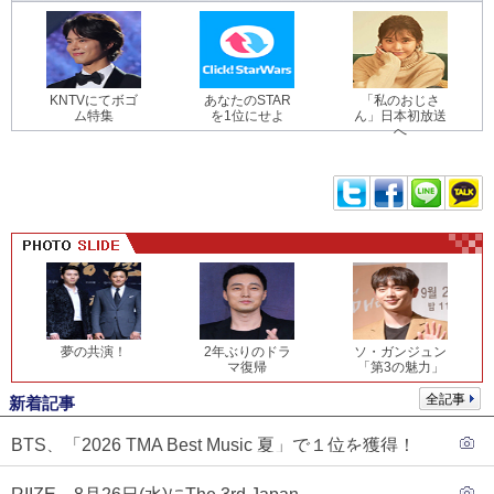
KNTVにてボゴ
あなたのSTAR
「私のおじさ
ム特集
を1位にせよ
ん」日本初放送
へ
夢の共演！
2年ぶりのドラ
ソ・ガンジュン
マ復帰
「第3の魅力」
全記事
新着記事
BTS、「2026 TMA Best Music 夏」で１位を獲得！
PLAVE、EVANがTOP3入り