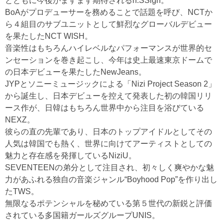
とともに今後がますます期待されるn.SSign。
BoAがプロデューサーを務めることで話題を呼び、NCTか
ら４組目のサブユニットとして鮮烈なグローバルデビュー
を果たしたNCT WISH。
音楽性はもちろんハイレベルなパフォーマンスが世界的セ
ンセーションを巻き起こし、今年は史上最速東京ドームで
の日本デビューを果たしたNewJeans。
JYPとソニーミュージックによる「Nizi Project Season 2」
から誕生し、日本デビューを控えて発表した初の韓国リリ
ース作が、日韓はもちろん世界中から注目を浴びている
NEXZ。
彼らの直の先輩であり、日本のトップアイドルとしてその
人気は韓国でも熱く、世界に向けてアーティストとしての
魅力と存在感を発揮しているNiziU。
SEVENTEENの弟分として注目され、初々しく爽やかな魅
力があふれる独自の音楽ジャンル“Boyhood Pop”を作り出し
たTWS。
無限なるポテンシャルを秘めている第５世代の新鋭と評価
されている多国籍ガールズグループUNIS。