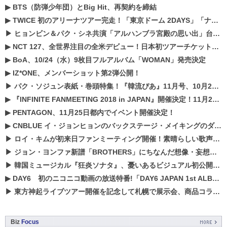
▶
BTS（防弾少年団）とBig Hit、再契約を締結
▶
TWICE 初のアリーナツアー完走！「東京ドーム 2DAYS」「ナゴヤドーム1DAY」「京セラドーム1DAY」2019年ドームツアー開催決定！！
▶
ヒョンビン＆パク・シネ共演「アルハンブラ宮殿の思い出」台本読み現場を公開
▶
NCT 127、全世界注目の全米デビュー！日本初ツアーチケットが早くもプレミア化！？
▶
BoA、10/24（水）9枚目フルアルバム「WOMAN」発売決定
▶
IZ*ONE、メンバーショット第2弾公開！
▶
パク・ソジュン表紙・巻頭特集！『韓流ぴあ』11月号、10月22日（月）発売！
▶
『INFINITE FANMEETING 2018 in JAPAN』開催決定！11月21、22日にパシフィコ横浜にて実施
▶
PENTAGON、11月25日都内でイベント開催決定！
▶
CNBLUE イ・ジョンヒョンのバックステージ・メイキングのダイジェスト映像が公開！
▶
ロイ・キムが初来日ファンミーティング開催！素晴らしい歌声に癒される贅沢な時間
▶
ジョン・ヨンファ新譜「BROTHERS」にちなんだ想像・妄想企画がスタート！
▶
韓国ミュージカル『狂炎ソナタ』、憂いある​ビジュアル初公開!! 主役リョウク、SHIN、KENらのコメントが到着！
▶
DAY6 初のニコニコ動画の放送特番!「DAY6 JAPAN 1st ALBUM「UNLOCK」発売記念 ライブ@ニコ生」を配信決定!
▶
東方神起ライブツアー開催を記念して札幌で展示会、商品コラボが実現！！
Biz
Focus