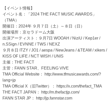
【イベント情報】
イベント名：「2024 THE FACT MUSIC AWARDS」
（TMA）
開催日：2024年 ９月７日（土）～８日（日）
開催場所：京セラドーム大阪
出演アーティスト：９月7日 WOOAH / NiziU / Kep1er /
n.SSign / EVNNE / TWS / NEXZ
９月８日 ITZY / JO1 / aespa / NewJeans / &TEAM / xikers /
KISS OF LIFE / NCT WISH / UNIS
主催：THE FACT
主管：FANN STAR、FEELING VIVE
TMA Official Website：
http://www.tfmusicawards.com/?
lang=jp
TMA Official X（旧Twitter）：
https://x.com/thefact_TMA
THE FACT JAPAN：
http://m.thefactjp.com/
FANN STAR JP：
http://jp.fannstar.com