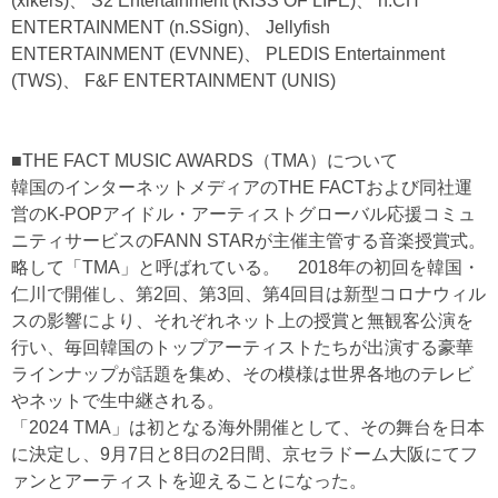
(xikers)、 S2 Entertainment (KISS OF LIFE)、 n.CH
ENTERTAINMENT (n.SSign)、 Jellyfish
ENTERTAINMENT (EVNNE)、 PLEDIS Entertainment
(TWS)、 F&F ENTERTAINMENT (UNIS)
■THE FACT MUSIC AWARDS（TMA）について
韓国のインターネットメディアのTHE FACTおよび同社運
営のK-POPアイドル・アーティストグローバル応援コミュ
ニティサービスのFANN STARが主催主管する音楽授賞式。
略して「TMA」と呼ばれている。 2018年の初回を韓国・
仁川で開催し、第2回、第3回、第4回目は新型コロナウィル
スの影響により、それぞれネット上の授賞と無観客公演を
行い、毎回韓国のトップアーティストたちが出演する豪華
ラインナップが話題を集め、その模様は世界各地のテレビ
やネットで生中継される。
「2024 TMA」は初となる海外開催として、その舞台を日本
に決定し、9月7日と8日の2日間、京セラドーム大阪にてフ
ァンとアーティストを迎えることになった。