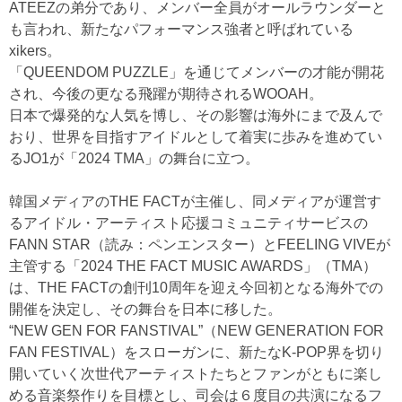
ATEEZの弟分であり、メンバー全員がオールラウンダーと
も言われ、新たなパフォーマンス強者と呼ばれている
xikers。
「QUEENDOM PUZZLE」を通じてメンバーの才能が開花
され、今後の更なる飛躍が期待されるWOOAH。
日本で爆発的な人気を博し、その影響は海外にまで及んで
おり、世界を目指すアイドルとして着実に歩みを進めてい
るJO1が「2024 TMA」の舞台に立つ。
韓国メディアのTHE FACTが主催し、同メディアが運営す
るアイドル・アーティスト応援コミュニティサービスの
FANN STAR（読み：ペンエンスター）とFEELING VIVEが
主管する「2024 THE FACT MUSIC AWARDS」（TMA）
は、THE FACTの創刊10周年を迎え今回初となる海外での
開催を決定し、その舞台を日本に移した。
“NEW GEN FOR FANSTIVAL”（NEW GENERATION FOR
FAN FESTIVAL）をスローガンに、新たなK-POP界を切り
開いていく次世代アーティストたちとファンがともに楽し
める音楽祭作りを目標とし、司会は６度目の共演になるフ