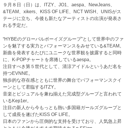
９月８日（日）は、ITZY、JO1、aespa、NewJeans、
&TEAM、xikers、KISS OF LIFE、NCT WISH、UNISがス
テージに立ち、今後も新たなアーティストの出演が発表さ
れる予定だ。
“HYBEのグローバルボーイズグループ”として世界中のファ
ンを魅了する実力とパフォーマンスをみせている&TEAM。
新曲を発表するたびにユニークな世界観を披露すると同時
に、K-POPチャートを席捲しているaespa。
注目すべき第５世代として、清涼アイドルというあだ名を
持つEVNNE。
独歩的な存在感とともに世界の舞台でパフォーマンスクイ
ーンとして君臨するITZY。
音楽とビジュアルを兼ね揃えた完成型グループと言われて
いるKep1er。
注目の新人から今もっとも熱い多国籍ガールズグループと
して成長を遂げたKISS OF LIFE。
日本のファンから圧倒的な支持を受けており、人気急上昇