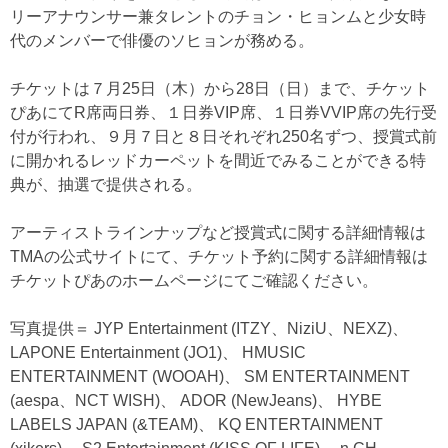
リーアナウンサー兼タレントのチョン・ヒョンムと少女時
代のメンバーで俳優のソヒョンが務める。
チケットは７月25日（木）から28日（日）まで、チケット
ぴあにてR席両日券、１日券VIP席、１日券VVIP席の先行受
付が行われ、９月７日と８日それぞれ250名ずつ、授賞式前
に開かれるレッドカーペットを間近でみることができる特
典が、抽選で提供される。
アーティストラインナップなど授賞式に関する詳細情報は
TMAの公式サイトにて、チケット予約に関する詳細情報は
チケットぴあのホームページにてご確認ください。
写真提供＝ JYP Entertainment (ITZY、NiziU、NEXZ)、
LAPONE Entertainment (JO1)、 HMUSIC
ENTERTAINMENT (WOOAH)、 SM ENTERTAINMENT
(aespa、NCT WISH)、 ADOR (NewJeans)、 HYBE
LABELS JAPAN (&TEAM)、 KQ ENTERTAINMENT