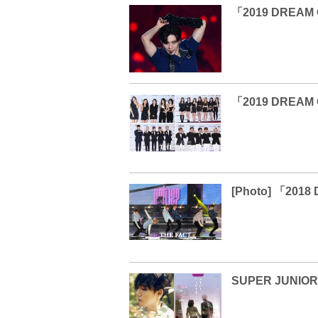
「2019 DREA
「2019 DRE
[Photo] 「20