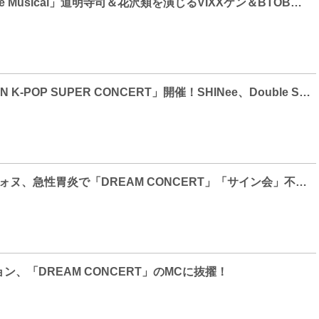
「花より男子 The Musical」道明寺司＆花沢類を演じるVIXXケン＆BTOBチャンソプ、SJソンミンのビジュアル解禁！
[Photo]「SUWON K-POP SUPER CONCERT」開催！SHINee、Double S 301、U-KISS、EXID、Twiceらが華麗なステージ
SEVENTEEN ウォヌ、急性胃炎で「DREAM CONCERT」「サイン会」不参加に
ン、「DREAM CONCERT」のMCに抜擢！