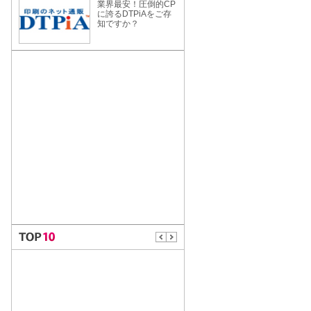
業界最安！圧倒的CP
に誇るDTPiAをご存
知ですか？