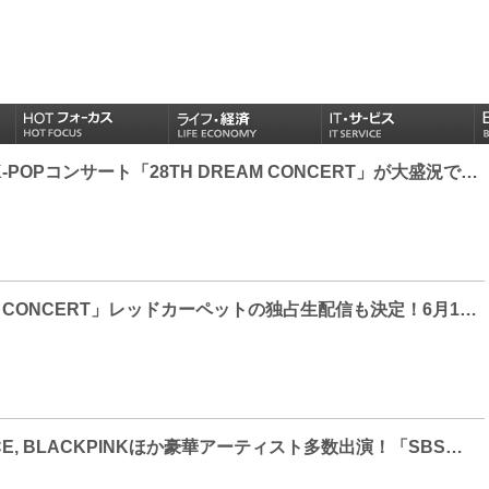
韓国最大規模のK-POPコンサート「28TH DREAM CONCERT」が大盛況で閉幕!! SNS上では歓喜の声、dTV入会者数も増加に！
「28TH DREAM CONCERT」レッドカーペットの独占生配信も決定！6月18日（土）16時からdTVで生配信スタート！
BTS, EXO, TWICE, BLACKPINKほか豪華アーティスト多数出演！「SBS歌謡大典」「SBS Super Concert in Taipei」「ソウルミュージックアワード」 K-POP人気歌謡祭・音楽授賞式ら全11タイトルをdTVで配信！