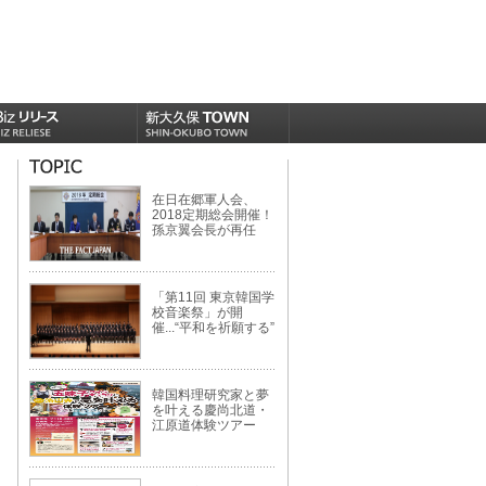
在日在郷軍人会、
2018定期総会開催！
孫京翼会長が再任
「第11回 東京韓国学
校音楽祭」が開
催...“平和を祈願する”
韓国料理研究家と夢
を叶える慶尚北道・
江原道体験ツアー