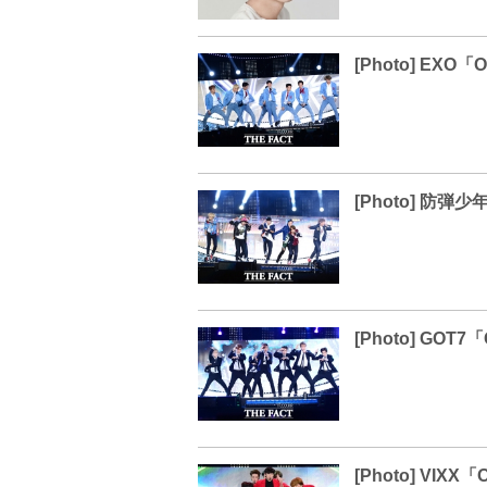
[Photo] EX
[Photo] 防弾
[Photo] GO
[Photo] VI