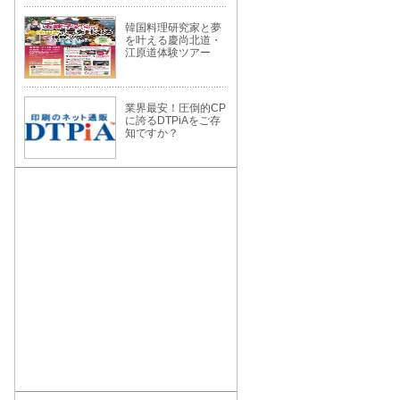
韓国料理研究家と夢
を叶える慶尚北道・
江原道体験ツアー
業界最安！圧倒的CP
に誇るDTPiAをご存
知ですか？