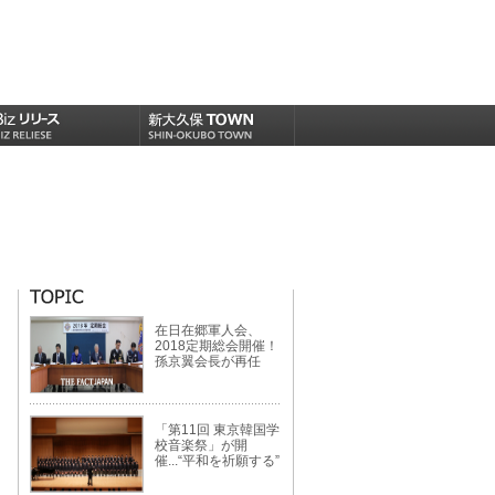
在日在郷軍人会、
2018定期総会開催！
孫京翼会長が再任
「第11回 東京韓国学
校音楽祭」が開
催...“平和を祈願する”