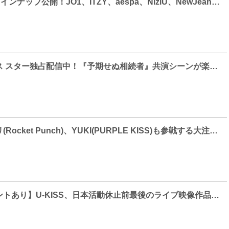
「2024 TMA」ラインナップ公開！JO1、ITZY、aespa、NiziU、NewJeans、&TEAM、TWS、NCT WISH、NEXZら全16組のアーティスト出演！
ディズニープラス スター独占配信中！『予期せぬ相続者』共演シーンが楽しすぎて、NG連発！？イ・ジェウク×イ・ジュニョンが魅せる抜群のケミに注目！
白間美瑠、ジュリ(Rocket Punch)、YUKI(PURPLE KISS)も参戦する大注目のサバイバル！「QUEENDOM PUZZLE」6/13（火）22：00～ 日韓同時放送・配信！
【メンバーコメントあり】U-KISS、日本活動休止前最後のライブ映像作品『U-KISS ONLINE LIVE 2021 ～Goodbye for now～』を発売！