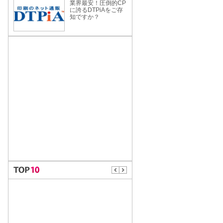
業界最安！圧倒的CP
に誇るDTPiAをご存
知ですか？