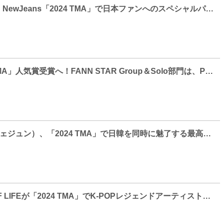
NiziU、Kep1er、NewJeans「2024 TMA」で日本ファンへのスペシャルパフォーマンスを予告
JO1が「2024 TMA」人気賞受賞へ！FANN STAR Group＆Solo部門は、PLAVEとイム・ヨンウン
JAEJOONG（ジェジュン）、「2024 TMA」で日韓を同時に魅了する最高のライブステージを予告
xikers、KISS OF LIFEが「2024 TMA」でK-POPレジェンドアーティストのカバーを予告