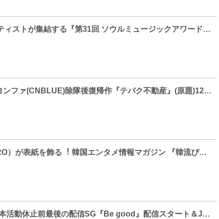
豪華K-POPアーティストが集結する『第31回 ソウルミュージックアワード』を1/23(日) ニコニコ生放送で日本独占生配信！
待望のジョン・ヨンファ(CNBLUE)除隊後復帰作『テバク不動産』(原題)12月、KNTVにて日本初放送スタート！
チャウヌ（ASTRO）が表紙を飾る︕ 韓国エンタメ情報マガジン 『韓流ぴあ』11月号 10月22日（金）発売
U-KISS、本日日本活動休止前最後の配信SG『Be good』配信スタート＆Jacket Sketch Filmも公開！