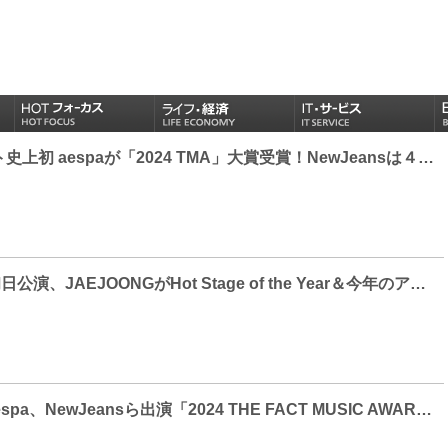
女性アーティスト史上初 aespaが「2024 TMA」大賞受賞！NewJeansは４冠達成
「2024 TMA」初日公演、JAEJOONGがHot Stage of the Year＆今年のアーティスト受賞！TWSは３冠達成
JAEJOONG、aespa、NewJeansら出演「2024 THE FACT MUSIC AWARDS」（TMA）京セラドーム大阪でいよいよ開幕！