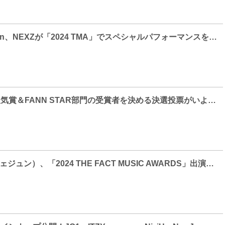
Kep1er、n.SSign、NEXZが「2024 TMA」でスペシャルパフォーマンスを予告！
「2024 TMA」人気賞＆FANN STAR部門の受賞者を決める決選投票がいよいよスタート！
JAEJOONG（ジェジュン）、「2024 THE FACT MUSIC AWARDS」出演決定！