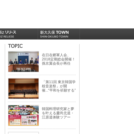
在日在郷軍人会、
2018定期総会開催！
孫京翼会長が再任
「第11回 東京韓国学
校音楽祭」が開
催...“平和を祈願する”
韓国料理研究家と夢
を叶える慶尚北道・
江原道体験ツアー