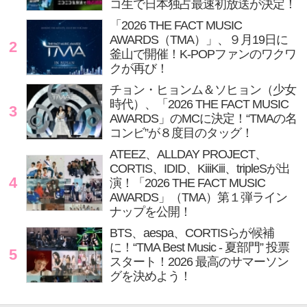
コ生で日本独占最速初放送が決定！
「2026 THE FACT MUSIC
AWARDS（TMA）」、９月19日に
2
釜山で開催！K-POPファンのワクワ
クが再び！
チョン・ヒョンム＆ソヒョン（少女
時代）、「2026 THE FACT MUSIC
3
AWARDS」のMCに決定！“TMAの名
コンビ”が８度目のタッグ！
ATEEZ、ALLDAY PROJECT、
CORTIS、IDID、KiiiKiii、tripleSが出
4
演！「2026 THE FACT MUSIC
AWARDS」（TMA）第１弾ライン
ナップを公開！
BTS、aespa、CORTISらが候補
に！“TMA Best Music - 夏部門” 投票
5
スタート！2026 最高のサマーソン
グを決めよう！