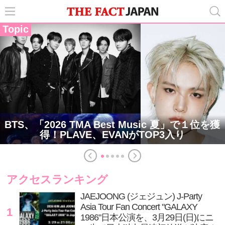
Topic
BTS、「2026 TMA Best Music 夏」で１位を獲
得！PLAVE、EVANがTOP3入り
アクセスランキング
JAEJOONG (ジェジュン) J-Party
Asia Tour Fan Concert "GALAXY
1
1986"日本公演を、3月29日(日)にニ