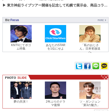
▶
東方神起ライブツアー開催を記念して札幌で展示会、商品コラボが実現！！
Biz
Focus
KNTVにてボゴ
あなたのSTAR
「私のおじさ
ム特集
を1位にせよ
ん」日本初放送
へ
夢の共演！
2年ぶりのドラ
ソ・ガンジュン
マ復帰
「第3の魅力」