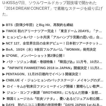
U-KISSが7日、ソウルワールドカップ競技場で開かれた
「2014 DREAM CONCERT」で素敵なステージを繰り広げ
た。
▶
BTS（防弾少年団）とBig Hit、再契約を締結
▶
TWICE 初のアリーナツアー完走！「東京ドーム 2DAYS」「ナゴヤドーム1DAY」「京セラドーム1DAY」2019年ドームツアー開催決定！！
▶
ヒョンビン＆パク・シネ共演「アルハンブラ宮殿の思い出」台本読み現場を公開
▶
NCT 127、全世界注目の全米デビュー！日本初ツアーチケットが早くもプレミア化！？
▶
BoA、10/24（水）9枚目フルアルバム「WOMAN」発売決定
▶
IZ*ONE、メンバーショット第2弾公開！
▶
パク・ソジュン表紙・巻頭特集！『韓流ぴあ』11月号、10月22日（月）発売！
▶
『INFINITE FANMEETING 2018 in JAPAN』開催決定！11月21、22日にパシフィコ横浜にて実施
▶
PENTAGON、11月25日都内でイベント開催決定！
▶
CNBLUE イ・ジョンヒョンのバックステージ・メイキングのダイジェスト映像が公開！
▶
ロイ・キムが初来日ファンミーティング開催！素晴らしい歌声に癒される贅沢な時間
▶
ジョン・ヨンファ新譜「BROTHERS」にちなんだ想像・妄想企画がスタート！
▶
韓国ミュージカル『狂炎ソナタ』、憂いある​ビジュアル初公開!! 主役リョウク、SHIN、KENらのコメントが到着！
▶
DAY6 初のニコニコ動画の放送特番!「DAY6 JAPAN 1st ALBUM「UNLOCK」発売記念 ライブ@ニコ生」を配信決定!