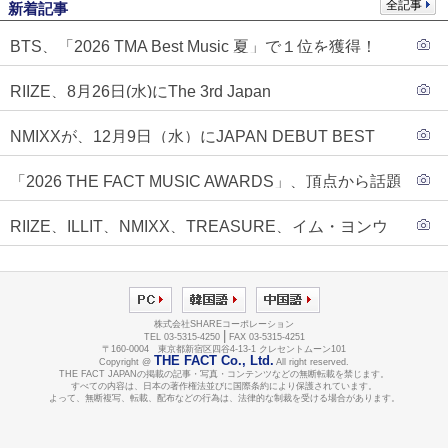
全記事
新着記事
BTS、「2026 TMA Best Music 夏」で１位を獲得！
PLAVE、EVANがTOP3入り
RIIZE、8月26日(水)にThe 3rd Japan
Single『Sunburst』発売決定！
NMIXXが、12月9日（水）にJAPAN DEBUT BEST
ALBUM『N=MIXX』で、ワーナーミュージック・ジャ
「2026 THE FACT MUSIC AWARDS」、頂点から話題
パンより待望の日本デビューが決定！！アルバム予約
のグループ・ソロまで全17アーティストが完璧なバラ
もスタート！！
RIIZE、ILLIT、NMIXX、TREASURE、イム・ヨンウ
ンスで集結！
ンらが「2026 THE FACT MUSIC AWARDS」第３弾ラ
インナップに合流！
株式会社SHAREコーポレーション
|
TEL 03-5315-4250
FAX 03-5315-4251
〒160-0004 東京都新宿区四谷4-13-1 クレセントムーン101
THE FACT Co., Ltd.
Copyright @
All right reserved.
THE FACT JAPANの掲載の記事・写真・コンテンツなどの無断転載を禁じます。
すべての内容は、日本の著作権法並びに国際条約により保護されています。
よって、無断複写、転載、配布などの行為は、法律的な制裁を受ける場合があります。