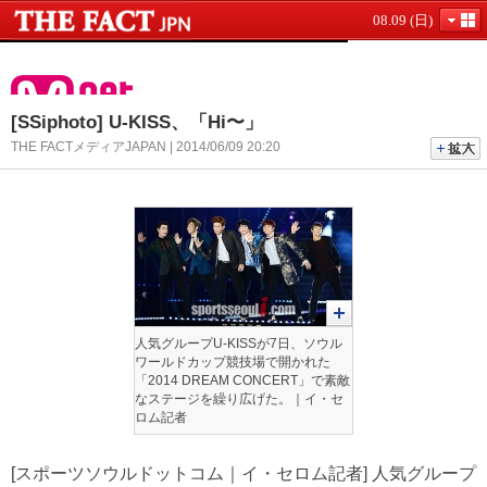
08.09 (日)
[SSiphoto] U-KISS、「Hi〜」
THE FACTメディアJAPAN | 2014/06/09 20:20
人気グループU-KISSが7日、ソウル
ワールドカップ競技場で開かれた
「2014 DREAM CONCERT」で素敵
なステージを繰り広げた。｜イ・セ
ロム記者
[スポーツソウルドットコム｜イ・セロム記者] 人気グループ