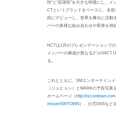
性”と“拡張性”を大きな特徴にし、
CTというブランドをベースに、全
的にデビューし、世界を舞台に活動す
バーの多様な組み合わせや変身を持
NCTは1月のプレゼンテーションで
メンバーの構成が異なる2つのNCT 
る。
これとともに、SMエンターテインメン
（ジェヒョン）とMARKの予告写真
ホームページ（
http://nct.smtown.com
m/user/SMTOWN
）、公式SNSなど