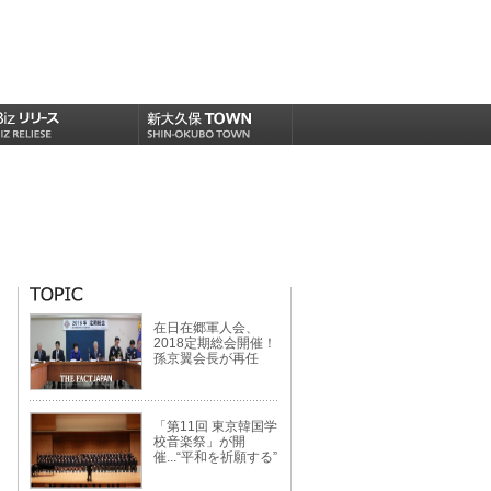
在日在郷軍人会、
2018定期総会開催！
孫京翼会長が再任
「第11回 東京韓国学
校音楽祭」が開
催...“平和を祈願する”