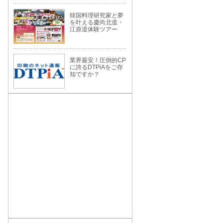
韓国料理研究家と夢
を叶える慶尚北道・
江原道体験ツアー
業界最安！圧倒的CP
に誇るDTPiAをご存
知ですか？