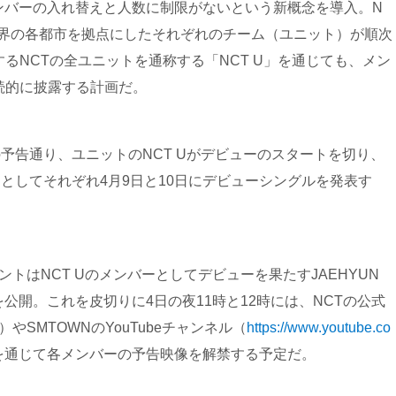
メンバーの入れ替えと人数に制限がないという新概念を導入。N
世界の各都市を拠点にしたそれぞれのチーム（ユニット）が順次
るNCTの全ユニットを通称する「NCT U」を通じても、メン
続的に披露する計画だ。
の予告通り、ユニットのNCT Uがデビューのスタートを切り、
Uとしてそれぞれ4月9日と10日にデビューシングルを発表す
トはNCT Uのメンバーとしてデビューを果たすJAEHYUN
を公開。これを皮切りに4
日の夜11時と12時には、NCTの公式
）やSMTOWNのYouTubeチャンネル（
https://www.youtube.co
を通じて各メンバーの予告映像を解禁する予定だ。