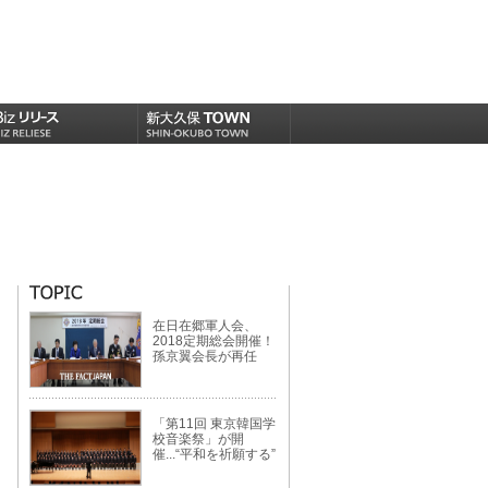
在日在郷軍人会、
2018定期総会開催！
孫京翼会長が再任
「第11回 東京韓国学
校音楽祭」が開
催...“平和を祈願する”