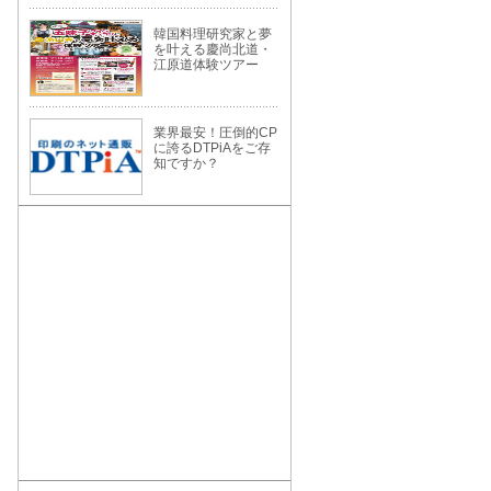
韓国料理研究家と夢
を叶える慶尚北道・
江原道体験ツアー
業界最安！圧倒的CP
に誇るDTPiAをご存
知ですか？