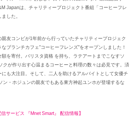
J E&M Japanは、チャリティープロジェクト番組「コーヒーフレ
しました。
の親友コンビが1年前から行っていたチャリティープロジェク
なブランチカフェ”コーヒーフレンズ”をオープンしました！
全額を寄付。バリスタ資格 を持ち、ラテアートまでこなすソ
ンソクが作り出す心温まるコーヒーと料理の数々は必見です。済
ーにも大注目。そして、二人を助けるアルバイトとして女優チ
、ソン・ホジュンの親友でもある東方神起ユンホが登場するな
配信サービス 『Mnet Smart』 配信情報】