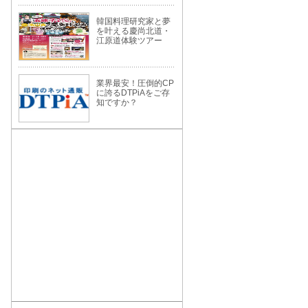
韓国料理研究家と夢
を叶える慶尚北道・
江原道体験ツアー
業界最安！圧倒的CP
に誇るDTPiAをご存
知ですか？