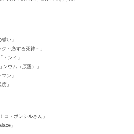
の誓い」
ック～恋する死神～」
「トンイ」
ョンウム（原題）」
ンマン」
温度」
ン！コ・ボンシルさん」
lace」