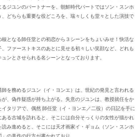
じるジユンのパートナーを、朝鮮時代パートではソン・スンホ
う、どちらも重要な役どころを、瑞々しくも堂々とした演技で
の核となる師任堂との初恋から３シーンをちょいみせ！快活な
子、ファーストキスのあとに見せる初々しい笑顔など、どれも
キュンとさせられる名シーンとなっております。
講師を務めるジユン（イ・ヨンエ）は、世紀の発見と言われる
るが、偽作疑惑が持ち上がる。失意のジユンは、教授就任をか
たイタリアで、偶然 師任堂（イ・ヨンエ／二役）の日記を手に
にある古城を訪れると、そこには自分そっくりの女性が描かれ
を読み進めると、そこには天才画家イ・ギョム（ソン・スンホ
図」の真作の行方が書かれており…。