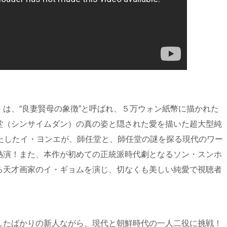
は、“良妻賢母の象徴”と呼ばれ、５万ウォン紙幣に描かれた
堂（シンサイムダン）の真の姿と隠された愛を描いた超大型純
果たしたイ・ヨンエが、師任堂と、師任堂の謎を探る現代のワー
熱演！また、本作が初めての正統派時代劇となるソン・スンホ
る天才画家のイ・ギョムを演じ、切なくも美しい純愛で視聴者
したばかりの新人ながら、現代と朝鮮時代の一人二役に挑戦！