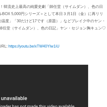
演！韓流史上最高の純愛史劇「師任堂（サイムダン）、色の日
BOX 5,000円シリーズ＞として本日３月1日（金）に再リリ
温度」「30だけど17です（原題）」などブレイク中のヤン・
「師任堂（サイムダン）、色の日記」ヤン・セジョン胸キュン♡
RL:
https://youtu.be/xTW40Ylw1iU