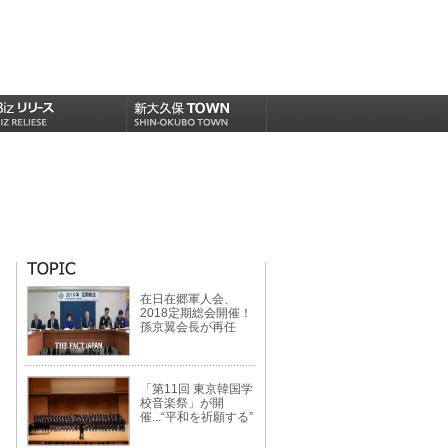
在日在郷軍人会、
2018定期総会開催！
孫京翼会長が再任
「第11回 東京韓国学
校音楽祭」が開
催...“平和を祈願する”