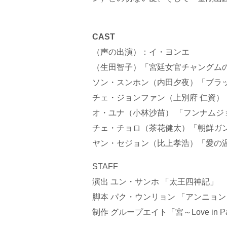
CAST
（声の出演）：イ・ヨンエ
（生田智子）「宮廷女官チャングム
ソン・スンホン（内田夕夜）「ブラ
チェ・ジョンファン（上別府 仁資）
オ・ユナ（小林沙苗） 「フンナムジ
チェ・チョロ（茶花健太）「朝鮮ガ
ヤン・セジョン（比上孝浩）「愛の
STAFF
演出 ユン・サンホ 「太王四神記」
脚本 パク・ウンリョン 「アンニョ
制作 グループエイト「宮～Love in Pa