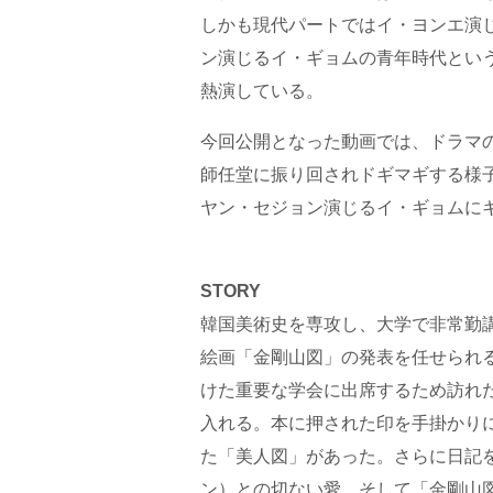
しかも現代パートではイ・ヨンエ演
ン演じるイ・ギョムの青年時代とい
熱演している。
今回公開となった動画では、ドラマ
師任堂に振り回されドギマギする様
ヤン・セジョン演じるイ・ギョムに
STORY
韓国美術史を専攻し、大学で非常勤
絵画「金剛山図」の発表を任せられ
けた重要な学会に出席するため訪れ
入れる。本に押された印を手掛かり
た「美人図」があった。さらに日記
ン）との切ない愛、そして「金剛山