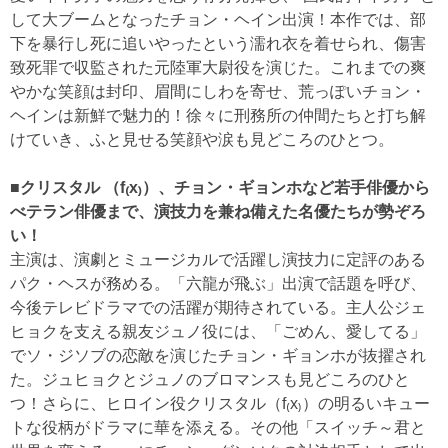
して大ブームとなったチョン・ヘイン出演！本作では、部
下を暴行し死に追いやったという濡れ衣を着せられ、傷害
致死罪で収監された元陸軍大尉役を演じた。これまでの爽
やかな笑顔は封印、眉間にしわを寄せ、荒っぽいチョン・
ヘインは新鮮で魅力的！徐々に刑務所の仲間たちと打ち解
けていき、ふと見せる笑顔や涙も見どころのひとつ。
■クリスタル （f₍x₎）、チョン・ギョンホなど若手俳優から
べテラン俳優まで、演技力を兼ね備えた名優たちが勢ぞろ
い！
主演は、演劇とミュージカルで活躍し演技力に定評のある
パク・ヘスが務める。「六龍が飛ぶ」出演で話題を呼び、
今後テレビドラマでの活躍が期待されている。主人公ジェ
ヒョクを支える親友ジュノ役には、「ごめん、愛してる」
でソ・ジソブの恋敵を演じたチョン・ギョンホが抜擢され
た。ジュヒョクとジュノのブロマンスも見どころのひと
つ！さらに、ヒロイン役クリスタル（f₍x₎）の明るいキュー
トな役柄がドラマに華を添える。その他「スイッチ～君と