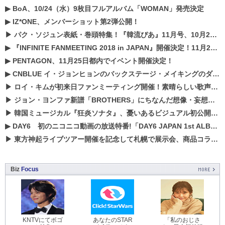
▶
BoA、10/24（水）9枚目フルアルバム「WOMAN」発売決定
▶
IZ*ONE、メンバーショット第2弾公開！
▶
パク・ソジュン表紙・巻頭特集！『韓流ぴあ』11月号、10月22日（月）発売！
▶
『INFINITE FANMEETING 2018 in JAPAN』開催決定！11月21、22日にパシフィコ横浜にて実施
▶
PENTAGON、11月25日都内でイベント開催決定！
▶
CNBLUE イ・ジョンヒョンのバックステージ・メイキングのダイジェスト映像が公開！
▶
ロイ・キムが初来日ファンミーティング開催！素晴らしい歌声に癒される贅沢な時間
▶
ジョン・ヨンファ新譜「BROTHERS」にちなんだ想像・妄想企画がスタート！
▶
韓国ミュージカル『狂炎ソナタ』、憂いある​ビジュアル初公開!! 主役リョウク、SHIN、KENらのコメントが到着！
▶
DAY6 初のニコニコ動画の放送特番!「DAY6 JAPAN 1st ALBUM「UNLOCK」発売記念 ライブ@ニコ生」を配信決定!
▶
東方神起ライブツアー開催を記念して札幌で展示会、商品コラボが実現！！
Biz
Focus
KNTVにてボゴ
あなたのSTAR
「私のおじさ