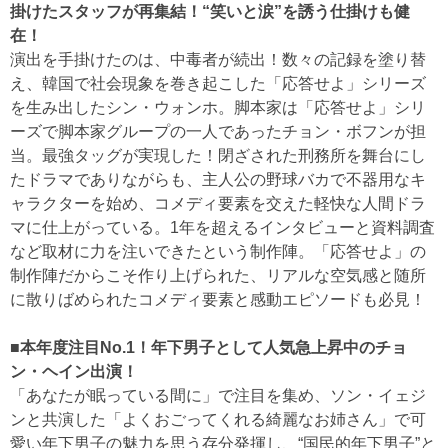
掛けたスタッフが再集結！“笑いと涙”を誘う仕掛けも健
在！
演出を手掛けたのは、中毒者が続出！数々の記録を塗り替
え、韓国で社会現象を巻き起こした「応答せよ」シリーズ
を生み出したシン・ウォンホ。脚本家は「応答せよ」シリ
ーズで脚本家グループの一人であったチョン・ボフンが担
当。最強タッグが実現した！閉ざされた刑務所を舞台にし
たドラマでありながらも、主人公の野球バカで不器用なキ
ャラクターを始め、コメディ要素を交えた軽快な人間ドラ
マに仕上がっている。1年を超えるインタビューと資料調査
など取材に力を注いできたという制作陣。「応答せよ」の
制作陣だからこそ作り上げられた、リアルな空気感と随所
に散りばめられたコメディ要素と感動エピソードも必見！
■本年度注目No.1！年下男子として人気急上昇中のチョ
ン・ヘイン出演！
「あなたが眠っている間に」で注目を集め、ソン・イェジ
ンと共演した「よくおごってくれる綺麗なお姉さん」で可
愛い年下男子の魅力を思う存分発揮し、“国民的年下男子”と