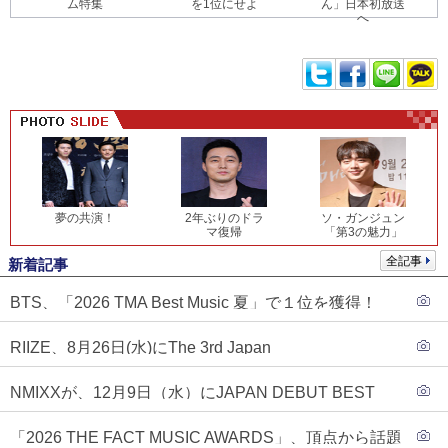
ム特集
を1位にせよ
ん」日本初放送
へ
夢の共演！
2年ぶりのドラ
ソ・ガンジュン
マ復帰
「第3の魅力」
全記事
新着記事
BTS、「2026 TMA Best Music 夏」で１位を獲得！
PLAVE、EVANがTOP3入り
RIIZE、8月26日(水)にThe 3rd Japan
Single『Sunburst』発売決定！
NMIXXが、12月9日（水）にJAPAN DEBUT BEST
ALBUM『N=MIXX』で、ワーナーミュージック・ジャ
「2026 THE FACT MUSIC AWARDS」、頂点から話題