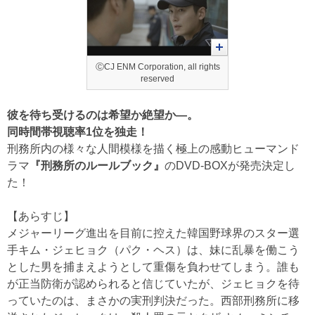
ⒸCJ ENM Corporation, all rights
reserved
彼を待ち受けるのは希望か絶望か―。
同時間帯視聴率1位を独走！
刑務所内の様々な人間模様を描く極上の感動ヒューマンド
ラマ
『刑務所のルールブック』
のDVD-BOXが発売決定し
た！
【あらすじ】
メジャーリーグ進出を目前に控えた韓国野球界のスター選
手キム・ジェヒョク（パク・ヘス）は、妹に乱暴を働こう
とした男を捕まえようとして重傷を負わせてしまう。誰も
が正当防衛が認められると信じていたが、ジェヒョクを待
っていたのは、まさかの実刑判決だった。西部刑務所に移