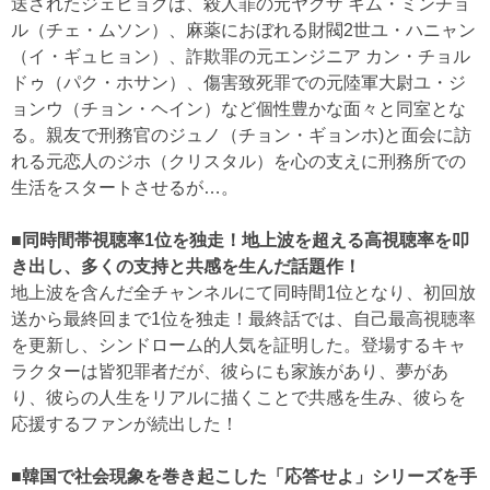
送されたジェヒョクは、殺人罪の元ヤクザ キム・ミンチョ
ル（チェ・ムソン）、麻薬におぼれる財閥2世ユ・ハニャン
（イ・ギュヒョン）、詐欺罪の元エンジニア カン・チョル
ドゥ（パク・ホサン）、傷害致死罪での元陸軍大尉ユ・ジ
ョンウ（チョン・ヘイン）など個性豊かな面々と同室とな
る。親友で刑務官のジュノ（チョン・ギョンホ)と面会に訪
れる元恋人のジホ（クリスタル）を心の支えに刑務所での
生活をスタートさせるが…。
■同時間帯視聴率1位を独走！地上波を超える高視聴率を叩
き出し、多くの支持と共感を生んだ話題作！
地上波を含んだ全チャンネルにて同時間1位となり、初回放
送から最終回まで1位を独走！最終話では、自己最高視聴率
を更新し、シンドローム的人気を証明した。登場するキャ
ラクターは皆犯罪者だが、彼らにも家族があり、夢があ
り、彼らの人生をリアルに描くことで共感を生み、彼らを
応援するファンが続出した！
■韓国で社会現象を巻き起こした「応答せよ」シリーズを手