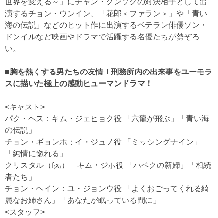
世界を変える～」にチャン・グンソクの対決相手として出
演するチョン・ウンイン、「花郎＜ファラン＞」や「青い
海の伝説」などのヒット作に出演するベテラン俳優ソン・
ドンイルなど映画やドラマで活躍する名優たちが勢ぞろ
い。
■胸を熱くする男たちの友情！刑務所内の出来事をユーモラ
スに描いた極上の感動ヒューマンドラマ！
<キャスト>
パク・ヘス：キム・ジェヒョク役 「六龍が飛ぶ」「青い海
の伝説」
チョン・ギョンホ：イ・ジュノ役 「ミッシングナイン」
「純情に惚れる」
クリスタル（f₍x₎）：キム・ジホ役 「ハベクの新婦」「相続
者たち」
チョン・ヘイン：ユ・ジョンウ役 「よくおごってくれる綺
麗なお姉さん」「あなたが眠っている間に」
<スタッフ>