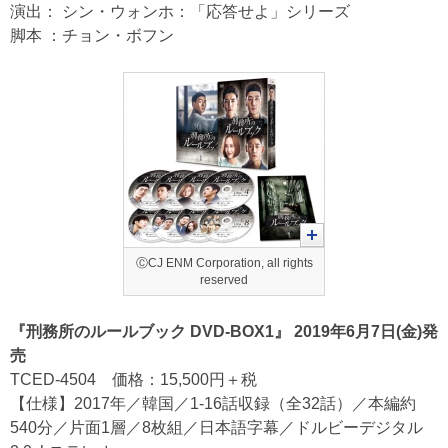
演出： シン・ウォンホ：「応答せよ」シリーズ
脚本 ：チョン・ボフン
ⒸCJ ENM Corporation, all rights
reserved
『刑務所のルールブック DVD-BOX1』 2019年6月7日(金)発
売
TCED-4504 価格：15,500円＋税
【仕様】2017年／韓国／1-16話収録（全32話）／本編約
540分／片面1層／8枚組／日本語字幕／ドルビーデジタル