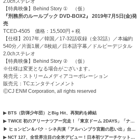
2.0chステレオ
【特典映像】Behind Story ① （仮）
『刑務所のルールブック DVD-BOX2』 2019年7月5日(金)発
売
TCED-4505 価格：15,500円＋税
【仕様】2017年／韓国／17-32話収録（全32話）／本編約
540分／片面1層／8枚組／日本語字幕／ドルビーデジタル
2.0chステレオ
【特典映像】Behind Story ② （仮）
※仕様は変更となる場合がございます。
発売元：ストリームメディアコーポレーション
販売元：TCエンタテインメント
ⒸCJ ENM Corporation, all rights reserved
▶
BTS（防弾少年団）とBig Hit、再契約を締結
▶
TWICE 初のアリーナツアー完走！「東京ドーム 2DAYS」「ナゴヤドーム1DAY」「京セラドーム1DAY」2019年ドームツアー開催決定！！
▶
ヒョンビン＆パク・シネ共演「アルハンブラ宮殿の思い出」台本読み現場を公開
▶
NCT 127、全世界注目の全米デビュー！日本初ツアーチケットが早くもプレミア化！？