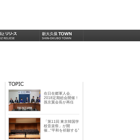
在日在郷軍人会、
2018定期総会開催！
孫京翼会長が再任
「第11回 東京韓国学
校音楽祭」が開
催...“平和を祈願する”