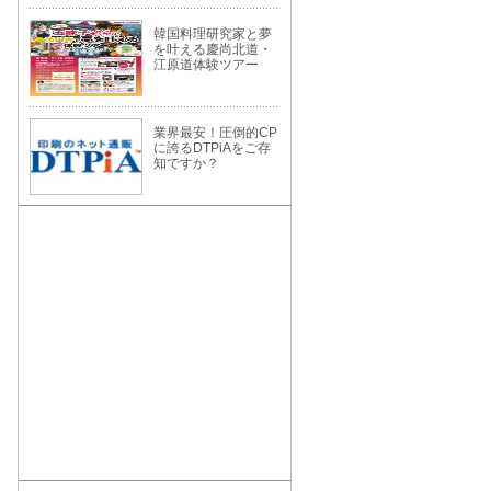
韓国料理研究家と夢
を叶える慶尚北道・
江原道体験ツアー
業界最安！圧倒的CP
に誇るDTPiAをご存
知ですか？