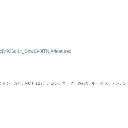
CcjV926qiLr_Ghw6A0lTNjA/featured
ヒョン
,
カイ
,
NCT 127
,
テヨン
,
マーク
,
WayV
,
ルーカス
,
テン
,
S