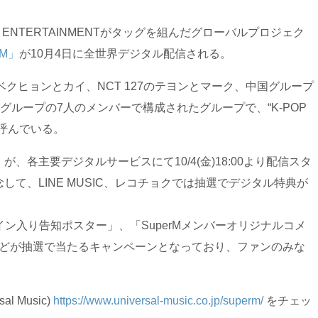
upとSM ENTERTAINMENTがタッグを組んだグローバルプロジェク
rM」
が10月4日に全世界デジタル配信される。
XOのベクヒョンとカイ、NCT 127のテヨンとマーク、中国グループ
グループの7人のメンバーで構成されたグループで、“K-POP
呼んでいる。
perM」が、各主要デジタルサービスにて10/4(金)18:00より配信スタ
て、LINE MUSIC、レコチョクでは抽選でデジタル特典が
サイン入り告知ポスター」、「SuperMメンバーオリジナルコメ
」などが抽選で当たるキャンペーンとなっており、ファンのみな
。
al Music)
https://www.universal-music.co.jp/superm/
をチェッ