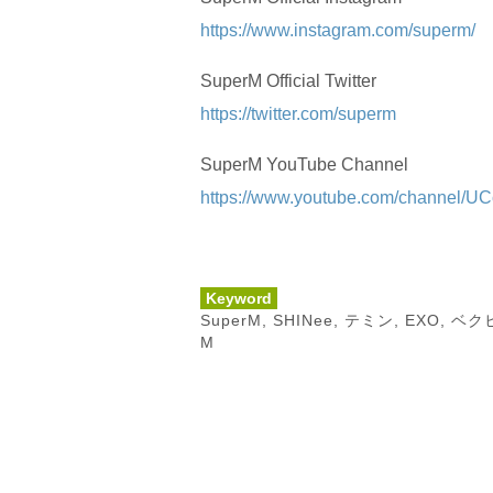
https://www.instagram.com/superm/
SuperM Official Twitter
https://twitter.com/superm
SuperM YouTube Channel
https://www.youtube.com/channel/U
Keyword
SuperM
,
SHINee
,
テミン
,
EXO
,
ベク
M