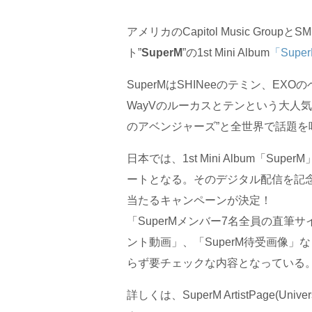
アメリカのCapitol Music Gro
ト”
SuperM
”の1st Mini Album
「Supe
SuperMはSHINeeのテミン、E
WayVのルーカスとテンという大人気
のアベンジャーズ”と全世界で話題を
日本では、1st Mini Album「Su
ートとなる。そのデジタル配信を記念し
当たるキャンペーンが決定！
「SuperMメンバー7名全員の直筆
ント動画」、「SuperM待受画像
らず要チェックな内容となっている
詳しくは、SuperM ArtistPage(Univers