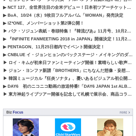
▶
NCT 127、全世界注目の全米デビュー！日本初ツアーチケットが早くもプレミア化！？
▶
BoA、10/24（水）9枚目フルアルバム「WOMAN」発売決定
▶
IZ*ONE、メンバーショット第2弾公開！
▶
パク・ソジュン表紙・巻頭特集！『韓流ぴあ』11月号、10月22日（月）発売！
▶
『INFINITE FANMEETING 2018 in JAPAN』開催決定！11月21、22日にパシフィコ横浜にて実施
▶
PENTAGON、11月25日都内でイベント開催決定！
▶
CNBLUE イ・ジョンヒョンのバックステージ・メイキングのダイジェスト映像が公開！
▶
ロイ・キムが初来日ファンミーティング開催！素晴らしい歌声に癒される贅沢な時間
▶
ジョン・ヨンファ新譜「BROTHERS」にちなんだ想像・妄想企画がスタート！
▶
韓国ミュージカル『狂炎ソナタ』、憂いある​ビジュアル初公開!! 主役リョウク、SHIN、KENらのコメントが到着！
▶
DAY6 初のニコニコ動画の放送特番!「DAY6 JAPAN 1st ALBUM「UNLOCK」発売記念 ライブ@ニコ生」を配信決定!
▶
東方神起ライブツアー開催を記念して札幌で展示会、商品コラボが実現！！
Biz
Focus