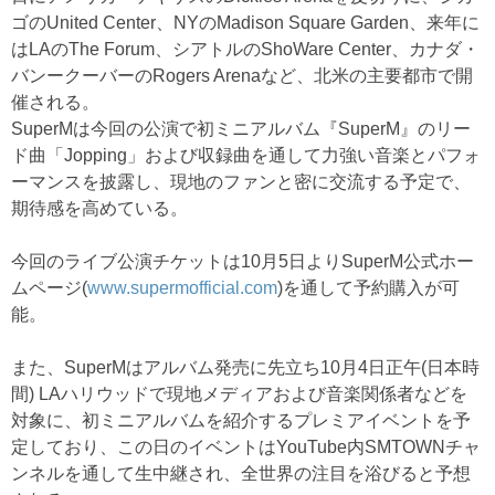
ゴのUnited Center、NYのMadison Square Garden、来年に
はLAのThe Forum、シアトルのShoWare Center、カナダ・
バンークーバーのRogers Arenaなど、北米の主要都市で開
催される。
SuperMは今回の公演で初ミニアルバム『SuperM』のリー
ド曲「Jopping」および収録曲を通して力強い音楽とパフォ
ーマンスを披露し、現地のファンと密に交流する予定で、
期待感を高めている。
今回のライブ公演チケットは10月5日よりSuperM公式ホー
ムページ(
www.supermofficial.com
)を通して予約購入が可
能。
また、SuperMはアルバム発売に先立ち10月4日正午(日本時
間) LAハリウッドで現地メディアおよび音楽関係者などを
対象に、初ミニアルバムを紹介するプレミアイベントを予
定しており、この日のイベントはYouTube内SMTOWNチャ
ンネルを通して生中継され、全世界の注目を浴びると予想