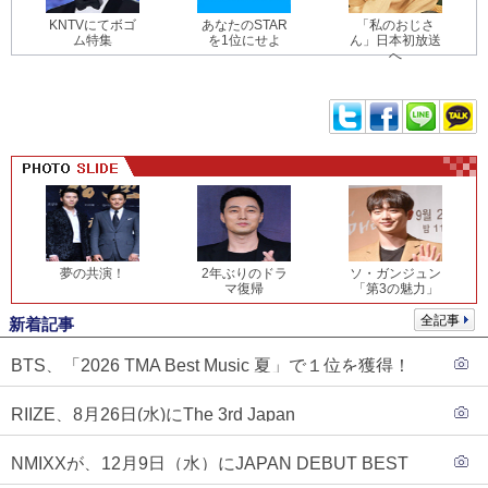
KNTVにてボゴ
あなたのSTAR
「私のおじさ
ム特集
を1位にせよ
ん」日本初放送
へ
夢の共演！
2年ぶりのドラ
ソ・ガンジュン
マ復帰
「第3の魅力」
全記事
新着記事
BTS、「2026 TMA Best Music 夏」で１位を獲得！
PLAVE、EVANがTOP3入り
RIIZE、8月26日(水)にThe 3rd Japan
Single『Sunburst』発売決定！
NMIXXが、12月9日（水）にJAPAN DEBUT BEST