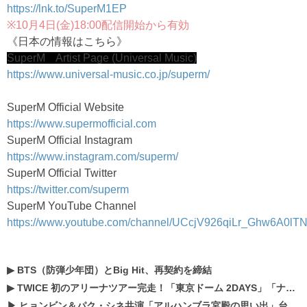
https://lnk.to/SuperM1EP
※10月4日(金)18:00配信開始から有効
《日本の情報はこちら》
SuperM Artist Page (Universal Music)
https://www.universal-music.co.jp/superm/
SuperM Official Website
https://www.supermofficial.com
SuperM Official Instagram
https://www.instagram.com/superm/
SuperM Official Twitter
https://twitter.com/superm
SuperM YouTube Channel
https://www.youtube.com/channel/UCcjV926qiLr_Ghw6A0lTNj
▶
BTS（防弾少年団）とBig Hit、再契約を締結
▶
TWICE 初のアリーナツアー完走！「東京ドーム 2DAYS」「ナゴヤドーム1DAY」「京セラドーム1DAY」2019年ドームツアー開催決定！！
▶
ヒョンビン＆パク・シネ共演「アルハンブラ宮殿の思い出」台本読み現場を公開