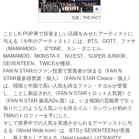
写真：THE FACT
ことしK-POP界で目覚ましい活躍をみせたアーティストに
与える《今年のアーティスト》には、BTS、GOT7、ファサ
（MAMAMOO）、IZ*ONE、カン・ダニエル、
MAMAMOO、MONSTA X、NU'EST、SUPER JUNIOR、
SEVENTEEN、TWICEが獲得。
FAN N STARのファン投票で受賞者が決まる《FAN N
STAR最多得票賞・個人》《FAN N STAR Choice・個人》
は、韓国と中国で高い人気を誇るファン・チヨルが受賞
し、ことし新設された《FAN N STARトロット人気賞》と
《FAN N STAR 最高ADs.賞》は、いま韓国の芸能界で引っ
張りだこのような人気ぶりを誇るイム・ヨンウンが初めて
TMAのトロフィーを手にした。
そして世界中での人気を実感させられるアーティストに与
える《World Wide Icon》は、BTSとSEVENTEENが受賞
し、新人賞として与える《Next Leader》はCRAVITY、