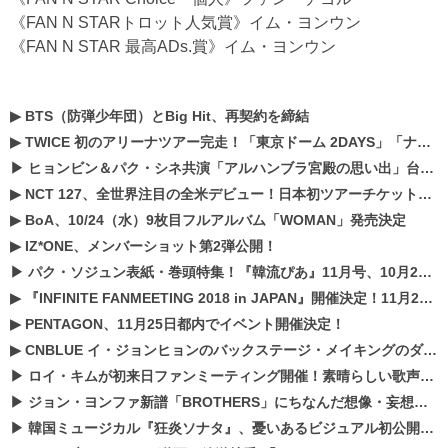
《FAN N STARトロット人気賞》イム・ヨンウン
《FAN N STAR 最高ADs.賞》イム・ヨンウン
▶
BTS（防弾少年団）とBig Hit、再契約を締結
▶
TWICE 初のアリーナツアー完走！「東京ドーム 2DAYS」「ナゴヤドーム1DAY」「京セラドーム1DAY」2019年ドームツアー開催決定！！
▶
ヒョンビン＆パク・シネ共演「アルハンブラ宮殿の思い出」台本読み現場を公開
▶
NCT 127、全世界注目の全米デビュー！日本初ツアーチケットが早くもプレミア化！？
▶
BoA、10/24（水）9枚目フルアルバム「WOMAN」発売決定
▶
IZ*ONE、メンバーショット第2弾公開！
▶
パク・ソジュン表紙・巻頭特集！『韓流ぴあ』11月号、10月22日（月）発売！
▶
『INFINITE FANMEETING 2018 in JAPAN』開催決定！11月21、22日にパシフィコ横浜にて実施
▶
PENTAGON、11月25日都内でイベント開催決定！
▶
CNBLUE イ・ジョンヒョンのバックステージ・メイキングのダイジェスト映像が公開！
▶
ロイ・キムが初来日ファンミーティング開催！素晴らしい歌声に癒される贅沢な時間
▶
ジョン・ヨンファ新譜「BROTHERS」にちなんだ想像・妄想企画がスタート！
▶
韓国ミュージカル『狂炎ソナタ』、憂いある​ビジュアル初公開!! 主役リョウク、SHIN、KENらのコメントが到着！