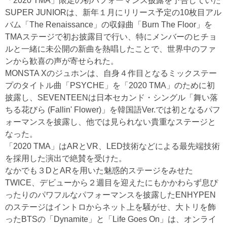
「2020 TMA」限定の初パフォーマンス披露を予告していた
SUPER JUNIORは、新年１月にリリース予定の10枚目アル
バム「The Renaissance」の収録曲「Burn The Floor」を
TMAステージで初お披露目で行い、特にメンバーのヒチョ
ルと一緒に未公開の新曲を熱唱したことで、世界中のファ
ンから歓喜の声が寄せられた。
MONSTA Xのジュホンは、自身４作目となるミックステー
プのタイトル曲「PSYCHE」を「2020 TMA」のために初
披露し、SEVENTEENは日本セカンド・シングル「舞い落
ちる花びら (Fallin' Flower)」を韓国語Ver.では初となるパフ
ォーマンスを披露し、他では見られない貴重なステージと
なった。
「2020 TMA」はARとVR、LED技術などによる最先端技術
を採用した演出で絶賛を受けた。
なかでも３DとARを用いた魅惑的ステージをみせた
TWICE、デビューから２週目を迎えたにもかかわらず息ぴ
ったりのパワフルなパフォーマンスを披露したENHYPEN
のステージはイントロからネット上を騒がせ、大トリを飾
ったBTSの「Dynamite」と「Life Goes On」は、オンライ