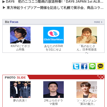
▶
DAY6 初のニコニコ動画の放送特番!「DAY6 JAPAN 1st ALBUM「UNLOCK」発売記念 ライブ@ニコ生」を配信決定!
▶
東方神起ライブツアー開催を記念して札幌で展示会、商品コラボが実現！！
Biz
Focus
KNTVにてボゴ
あなたのSTAR
「私のおじさ
ム特集
を1位にせよ
ん」日本初放送
へ
夢の共演！
2年ぶりのドラ
ソ・ガンジュン
マ復帰
「第3の魅力」