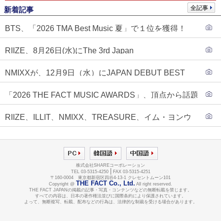
全記事
新着記事
BTS、「2026 TMA Best Music 夏」で１位を獲得！
PLAVE、EVANがTOP3入り
RIIZE、8月26日(水)にThe 3rd Japan
Single『Sunburst』発売決定！
NMIXXが、12月9日（水）にJAPAN DEBUT BEST
ALBUM『N=MIXX』で、ワーナーミュージック・ジャ
「2026 THE FACT MUSIC AWARDS」、頂点から話題
パンより待望の日本デビューが決定！！アルバム予約
のグループ・ソロまで全17アーティストが完璧なバラ
もスタート！！
RIIZE、ILLIT、NMIXX、TREASURE、イム・ヨンウ
ンスで集結！
ンらが「2026 THE FACT MUSIC AWARDS」第３弾ラ
インナップに合流！
株式会社SHAREコーポレーション
|
TEL 03-5315-4250
FAX 03-5315-4251
〒160-0004 東京都新宿区四谷4-13-1 クレセントムーン101
THE FACT Co., Ltd.
Copyright @
All right reserved.
THE FACT JAPANの掲載の記事・写真・コンテンツなどの無断転載を禁じます。
すべての内容は、日本の著作権法並びに国際条約により保護されています。
よって、無断複写、転載、配布などの行為は、法律的な制裁を受ける場合があります。