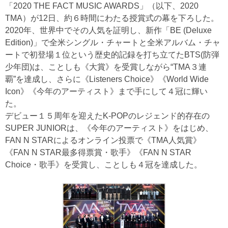
「2020 THE FACT MUSIC AWARDS」（以下、2020
TMA）が12日、約６時間にわたる授賞式の幕を下ろした。
2020年、世界中でその人気を証明し、新作「BE (Deluxe
Edition)」で全米シングル・チャートと全米アルバム・チャ
ートで初登場１位という歴史的記録を打ち立てたBTS(防弾
少年団)は、ことしも《大賞》を受賞しながら“TMA３連
覇”を達成し、さらに《Listeners Choice》《World Wide
Icon》《今年のアーティスト》まで手にして４冠に輝い
た。
デビュー１５周年を迎えたK-POPのレジェンド的存在の
SUPER JUNIORは、《今年のアーティスト》をはじめ、
FAN N STARによるオンライン投票で《TMA人気賞》
《FAN N STAR最多得票賞・歌手》《FAN N STAR
Choice・歌手》を受賞し、ことしも４冠を達成した。