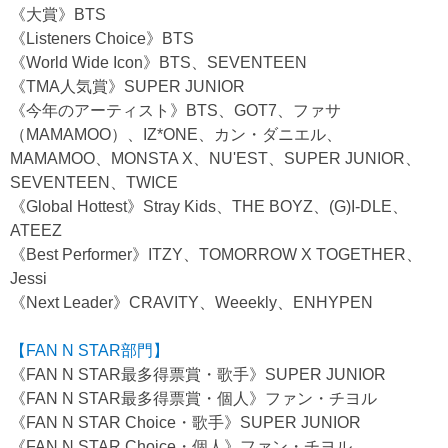
《大賞》BTS
《Listeners Choice》BTS
《World Wide Icon》BTS、SEVENTEEN
《TMA人気賞》SUPER JUNIOR
《今年のアーティスト》BTS、GOT7、ファサ
（MAMAMOO）、IZ*ONE、カン・ダニエル、
MAMAMOO、MONSTA X、NU'EST、SUPER JUNIOR、
SEVENTEEN、TWICE
《Global Hottest》Stray Kids、THE BOYZ、(G)I-DLE、
ATEEZ
《Best Performer》ITZY、TOMORROW X TOGETHER、
Jessi
《Next Leader》CRAVITY、Weeekly、ENHYPEN
【FAN N STAR部門】
《FAN N STAR最多得票賞・歌手》SUPER JUNIOR
《FAN N STAR最多得票賞・個人》ファン・チヨル
《FAN N STAR Choice・歌手》SUPER JUNIOR
《FAN N STAR Choice・個人》ファン・チヨル