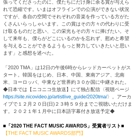
張ってくださったのに、僕たちにだけ身に余る賞が与えら
れて恐縮です。いまはオフラインでの公演ができない状況
ですが、各自の空間でそれぞれの音楽を作っている方がた
くさんいらっしゃいます。この賞はその方々の代わりに受
け取るものだと思い、この栄光もその方々に捧げたい。そ
して来年も、僕らがどこにいるのかを忘れず、慰めと希望
を与えることができるようもっと努力していきたいと思い
ます」と感想を述べた。
「2020 TMA」は12日の午後6時からレッドカーペットがス
タート。韓国をはじめ、日本、中国、東南アジア、北南
米、ヨーロッパ、中東など世界約３０か国に中継された。
◆日本では【ニコニコ生放送】にて独占配信〈視聴ページ
https://site.nicovideo.jp/artistlive_guide/2020tma/
〉。アーカ
イブで１２月２０日(日)２３時５９分までご視聴いただけま
す。２０２１年１月中に日本語字幕付き放送予定◆
■「2020 THE FACT MUSIC AWARDS」受賞者リスト■
【THE FACT MUSIC AWARDS部門】