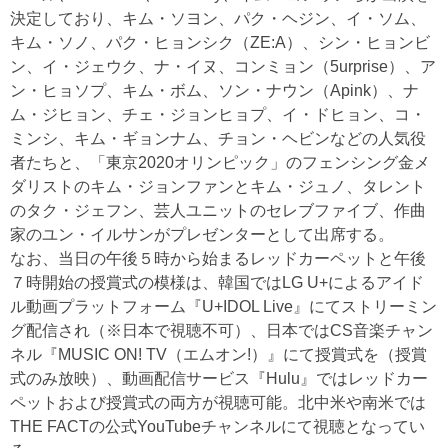
決定しており、キム・ソヨン、パク・ヘジン、イ・ソム、
キム・ソノ、パク・ヒョンシク（ZE:A）、シン・ヒョンビ
ン、イ・ジェウク、ナ・イヌ、コンミョン（5urprise）、ア
ン・ヒョソプ、キム・ボム、ソン・ナウン（Apink）、ナ
ム・ジヒョン、チェ・ジョンヒョプ、イ・ドヒョン、コ・
ミンシ、キム・ギョンナム、チョン・ヘビンなどの人気役
者たちと、「東京2020オリンピック」のフェンシング金メ
ダリストのキム・ジョンファンとキム・ジュノ、タレント
のタク・ジェフン、芸人ユニットのセレブファイブ、作曲
家のユン・イルサンがプレゼンターとして出席する。
なお、当日の午後５時から始まるレッドカーペットと午後
７時開始の授賞式の模様は、韓国ではLG U+によるアイド
ル動画プラットフォーム『U+IDOL Live』にてストリーミン
グ配信され（※日本で視聴不可）、日本ではCS音楽チャン
ネル『MUSIC ON! TV（エムオン!）』にて授賞式を（授賞
式のみ放映）、動画配信サービス『Hulu』ではレッドカー
ペットおよび授賞式の両方が視聴可能。北中米や南米では
THE FACTの公式YouTubeチャンネルにて視聴となってい