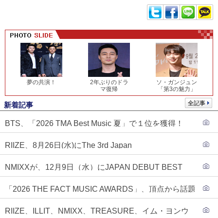
夢の共演！
2年ぶりのドラ
ソ・ガンジュン
マ復帰
「第3の魅力」
全記事
新着記事
BTS、「2026 TMA Best Music 夏」で１位を獲得！
PLAVE、EVANがTOP3入り
RIIZE、8月26日(水)にThe 3rd Japan
Single『Sunburst』発売決定！
NMIXXが、12月9日（水）にJAPAN DEBUT BEST
ALBUM『N=MIXX』で、ワーナーミュージック・ジャ
「2026 THE FACT MUSIC AWARDS」、頂点から話題
パンより待望の日本デビューが決定！！アルバム予約
のグループ・ソロまで全17アーティストが完璧なバラ
もスタート！！
RIIZE、ILLIT、NMIXX、TREASURE、イム・ヨンウ
ンスで集結！