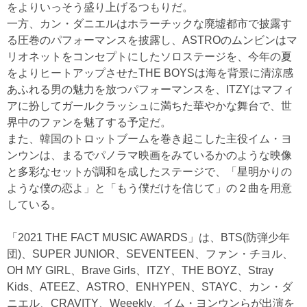
をよりいっそう盛り上げるつもりだ。
一方、カン・ダニエルはホラーチックな廃墟都市で披露す
る圧巻のパフォーマンスを披露し、ASTROのムンビンはマ
リオネットをコンセプトにしたソロステージを、今年の夏
をよりヒートアップさせたTHE BOYSは海を背景に清涼感
あふれる男の魅力を放つパフォーマンスを、ITZYはマフィ
アに扮してガールクラッシュに満ちた華やかな舞台で、世
界中のファンを魅了する予定だ。
また、韓国のトロットブームを巻き起こした主役イム・ヨ
ンウンは、まるでパノラマ映画をみているかのような映像
と多彩なセットが調和を成したステージで、「星明かりの
ような僕の恋よ」と「もう僕だけを信じて」の２曲を用意
している。
「2021 THE FACT MUSIC AWARDS」は、BTS(防弾少年
団)、SUPER JUNIOR、SEVENTEEN、ファン・チヨル、
OH MY GIRL、Brave Girls、ITZY、THE BOYZ、Stray
Kids、ATEEZ、ASTRO、ENHYPEN、STAYC、カン・ダ
ニエル、CRAVITY、Weeekly、イム・ヨンウンらが出演を