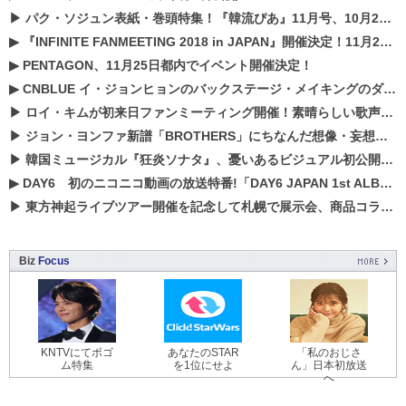
▶
パク・ソジュン表紙・巻頭特集！『韓流ぴあ』11月号、10月22日（月）発売！
▶
『INFINITE FANMEETING 2018 in JAPAN』開催決定！11月21、22日にパシフィコ横浜にて実施
▶
PENTAGON、11月25日都内でイベント開催決定！
▶
CNBLUE イ・ジョンヒョンのバックステージ・メイキングのダイジェスト映像が公開！
▶
ロイ・キムが初来日ファンミーティング開催！素晴らしい歌声に癒される贅沢な時間
▶
ジョン・ヨンファ新譜「BROTHERS」にちなんだ想像・妄想企画がスタート！
▶
韓国ミュージカル『狂炎ソナタ』、憂いある​ビジュアル初公開!! 主役リョウク、SHIN、KENらのコメントが到着！
▶
DAY6 初のニコニコ動画の放送特番!「DAY6 JAPAN 1st ALBUM「UNLOCK」発売記念 ライブ@ニコ生」を配信決定!
▶
東方神起ライブツアー開催を記念して札幌で展示会、商品コラボが実現！！
Biz
Focus
KNTVにてボゴ
あなたのSTAR
「私のおじさ
ム特集
を1位にせよ
ん」日本初放送
へ