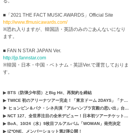
る。
■「2021 THE FACT MUSIC AWARDS」Official Site
http://www.tfmusicawards.com/
※恐れ入りますが、韓国語・英語のみのごあんないになり
ます。
■ FAN N STAR JAPAN Ver.
http://jp.fannstar.com
※韓国・日本・中国・ベトナム・英語Ver.で運営しておりま
す。
▶
BTS（防弾少年団）とBig Hit、再契約を締結
▶
TWICE 初のアリーナツアー完走！「東京ドーム 2DAYS」「ナゴヤドーム1DAY」「京セラドーム1DAY」2019年ドームツアー開催決定！！
▶
ヒョンビン＆パク・シネ共演「アルハンブラ宮殿の思い出」台本読み現場を公開
▶
NCT 127、全世界注目の全米デビュー！日本初ツアーチケットが早くもプレミア化！？
▶
BoA、10/24（水）9枚目フルアルバム「WOMAN」発売決定
▶
IZ*ONE、メンバーショット第2弾公開！