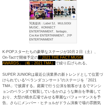
写真提供：Label SJ、MULGOGI
MUSIC、KONNECT
ENTERTAINMENT、fantagio、
Cre.Ker ENTERTAINMENT、JYP
ENTERTAINMENT
K-POPスターたちの豪華なステージが10月２日（土）、
On-Tactで開催予定の
「2021 THE FACT MUSIC
AWARDS」（略；2021 TMA）
で繰り広げられる。
SUPER JUNIORは最近公演業界の新トレンドとして位置づ
けられている“ベランダコンサート”のステージを「2021
TMA」で披露する。庭園で行う公演を観客がまるでマンシ
ョンのベランダで観覧しているかのような舞台を準備して
おり、大型の噴水広場でみせる華麗なパフォーマンスを予
告。さらにメンバー・ヒチョルがドラム演奏で場の雰囲気