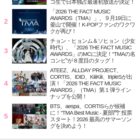
コ生で日本独占最速初放送が決定！
「2026 THE FACT MUSIC
AWARDS（TMA）」、９月19日に
2
釜山で開催！K-POPファンのワクワ
クが再び！
チョン・ヒョンム＆ソヒョン（少女
時代）、「2026 THE FACT MUSIC
3
AWARDS」のMCに決定！“TMAの名
コンビ”が８度目のタッグ！
ATEEZ、ALLDAY PROJECT、
CORTIS、IDID、KiiiKiii、tripleSが出
4
演！「2026 THE FACT MUSIC
AWARDS」（TMA）第１弾ライン
ナップを公開！
BTS、aespa、CORTISらが候補
に！“TMA Best Music - 夏部門” 投票
5
スタート！2026 最高のサマーソン
グを決めよう！