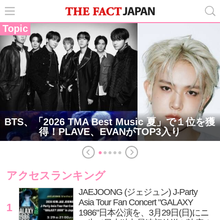
Topic
BTS、「2026 TMA Best Music 夏」で１位を獲
得！PLAVE、EVANがTOP3入り
アクセスランキング
JAEJOONG (ジェジュン) J-Party
Asia Tour Fan Concert "GALAXY
1
1986"日本公演を、3月29日(日)にニ