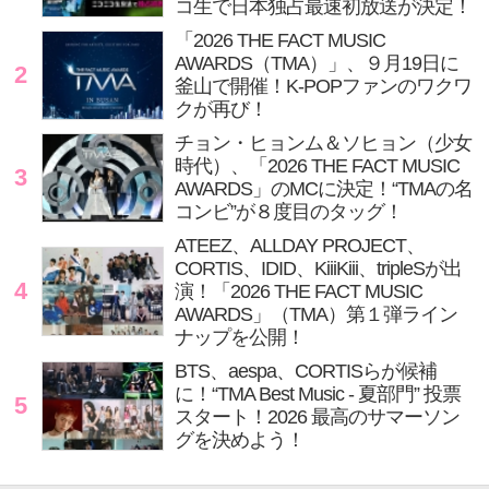
コ生で日本独占最速初放送が決定！
「2026 THE FACT MUSIC
AWARDS（TMA）」、９月19日に
2
釜山で開催！K-POPファンのワクワ
クが再び！
チョン・ヒョンム＆ソヒョン（少女
時代）、「2026 THE FACT MUSIC
3
AWARDS」のMCに決定！“TMAの名
コンビ”が８度目のタッグ！
ATEEZ、ALLDAY PROJECT、
CORTIS、IDID、KiiiKiii、tripleSが出
4
演！「2026 THE FACT MUSIC
AWARDS」（TMA）第１弾ライン
ナップを公開！
BTS、aespa、CORTISらが候補
に！“TMA Best Music - 夏部門” 投票
5
スタート！2026 最高のサマーソン
グを決めよう！