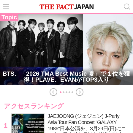
Topic
BTS、「2026 TMA Best Music 夏」で１位を獲
得！PLAVE、EVANがTOP3入り
アクセスランキング
JAEJOONG (ジェジュン) J-Party
Asia Tour Fan Concert "GALAXY
1
1986"日本公演を、3月29日(日)にニ