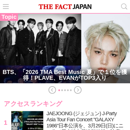
Topic
BTS、「2026 TMA Best Music 夏」で１位を獲
得！PLAVE、EVANがTOP3入り
アクセスランキング
JAEJOONG (ジェジュン) J-Party
Asia Tour Fan Concert "GALAXY
1
1986"日本公演を、3月29日(日)にニ