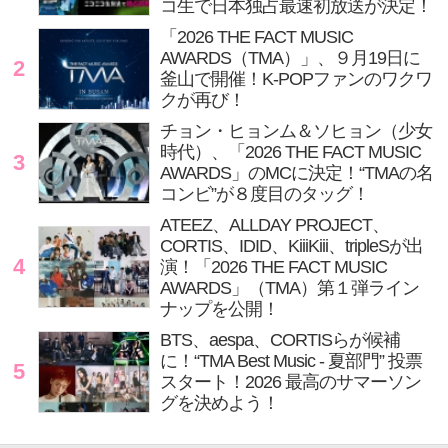
コ生で日本独占最速初放送が決定！
「2026 THE FACT MUSIC
AWARDS（TMA）」、９月19日に
2
釜山で開催！K-POPファンのワクワ
クが再び！
チョン・ヒョンム＆ソヒョン（少女
時代）、「2026 THE FACT MUSIC
3
AWARDS」のMCに決定！“TMAの名
コンビ”が８度目のタッグ！
ATEEZ、ALLDAY PROJECT、
CORTIS、IDID、KiiiKiii、tripleSが出
4
演！「2026 THE FACT MUSIC
AWARDS」（TMA）第１弾ライン
ナップを公開！
BTS、aespa、CORTISらが候補
に！“TMA Best Music - 夏部門” 投票
5
スタート！2026 最高のサマーソン
グを決めよう！