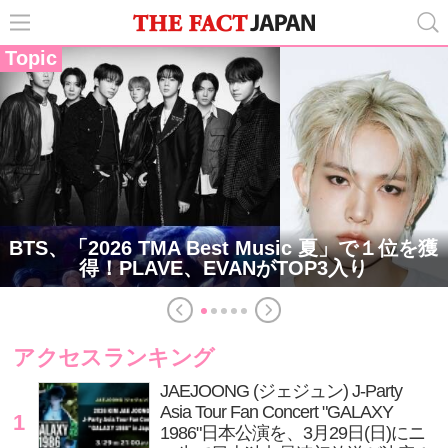
Topic
BTS、「2026 TMA Best Music 夏」で１位を獲
得！PLAVE、EVANがTOP3入り
アクセスランキング
JAEJOONG (ジェジュン) J-Party
Asia Tour Fan Concert "GALAXY
1
1986"日本公演を、3月29日(日)にニ