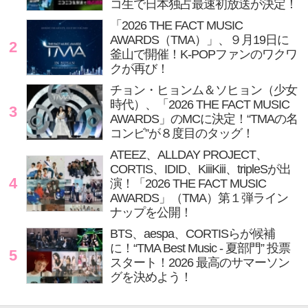
コ生で日本独占最速初放送が決定！
「2026 THE FACT MUSIC
AWARDS（TMA）」、９月19日に
2
釜山で開催！K-POPファンのワクワ
クが再び！
チョン・ヒョンム＆ソヒョン（少女
時代）、「2026 THE FACT MUSIC
3
AWARDS」のMCに決定！“TMAの名
コンビ”が８度目のタッグ！
ATEEZ、ALLDAY PROJECT、
CORTIS、IDID、KiiiKiii、tripleSが出
4
演！「2026 THE FACT MUSIC
AWARDS」（TMA）第１弾ライン
ナップを公開！
BTS、aespa、CORTISらが候補
に！“TMA Best Music - 夏部門” 投票
5
スタート！2026 最高のサマーソン
グを決めよう！