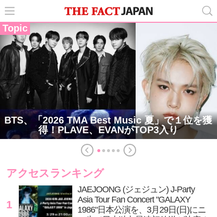
Topic
BTS、「2026 TMA Best Music 夏」で１位を獲
得！PLAVE、EVANがTOP3入り
アクセスランキング
JAEJOONG (ジェジュン) J-Party
Asia Tour Fan Concert "GALAXY
1
1986"日本公演を、3月29日(日)にニ