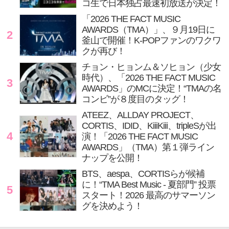
コ生で日本独占最速初放送が決定！
「2026 THE FACT MUSIC
AWARDS（TMA）」、９月19日に
2
釜山で開催！K-POPファンのワクワ
クが再び！
チョン・ヒョンム＆ソヒョン（少女
時代）、「2026 THE FACT MUSIC
3
AWARDS」のMCに決定！“TMAの名
コンビ”が８度目のタッグ！
ATEEZ、ALLDAY PROJECT、
CORTIS、IDID、KiiiKiii、tripleSが出
4
演！「2026 THE FACT MUSIC
AWARDS」（TMA）第１弾ライン
ナップを公開！
BTS、aespa、CORTISらが候補
に！“TMA Best Music - 夏部門” 投票
5
スタート！2026 最高のサマーソン
グを決めよう！