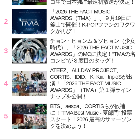
コ生で日本独占最速初放送が決定！
「2026 THE FACT MUSIC
AWARDS（TMA）」、９月19日に
2
釜山で開催！K-POPファンのワクワ
クが再び！
チョン・ヒョンム＆ソヒョン（少女
時代）、「2026 THE FACT MUSIC
3
AWARDS」のMCに決定！“TMAの名
コンビ”が８度目のタッグ！
ATEEZ、ALLDAY PROJECT、
CORTIS、IDID、KiiiKiii、tripleSが出
4
演！「2026 THE FACT MUSIC
AWARDS」（TMA）第１弾ライン
ナップを公開！
BTS、aespa、CORTISらが候補
に！“TMA Best Music - 夏部門” 投票
5
スタート！2026 最高のサマーソン
グを決めよう！