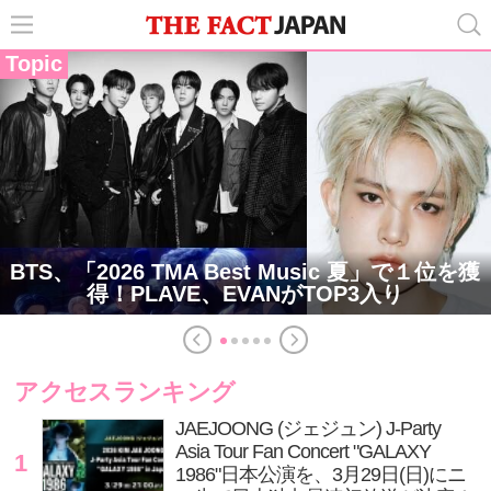
Topic
BTS、「2026 TMA Best Music 夏」で１位を獲
得！PLAVE、EVANがTOP3入り
アクセスランキング
JAEJOONG (ジェジュン) J-Party
Asia Tour Fan Concert "GALAXY
1
1986"日本公演を、3月29日(日)にニ